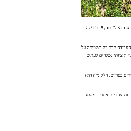
לוחות קשירה ישנים, קליפים ומעקה ניתן למצוא לעיתים קרובות בעשבים השוטים סביב הרכבת. ®2010 Ryan C Kunkle, מורשה
 העבודה הכרוכה בשמירה על
נקות צוותי נשלחים לעתים
רים כפריים. חלק מזה הוא
קורות אחרים. אחרים אשפה