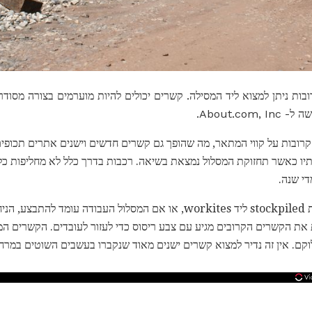
ות ניתן למצוא ליד המסילה. קשרים יכולים להיות מוערמים בצורה מסודרת
 קרובות על קווי המתאר, מה שהופך גם קשרים חדשים וישנים אתרים תכופים 
תיו כאשר תחזוקת המסלול נמצאת בשיאה. רכבות בדרך כלל לא מחליפות כל
קשרים חדשים הם לעתים קרובות stockpiled ליד workites, או אם המסלול העבוד
 את הקשרים הקרובים מגיע עם צבע ריסוס כדי לעזור לעובדים. הקשרים המ
וקם. אין זה נדיר למצוא קשרים ישנים מאוד שנקברו בעשבים השוטים במרח