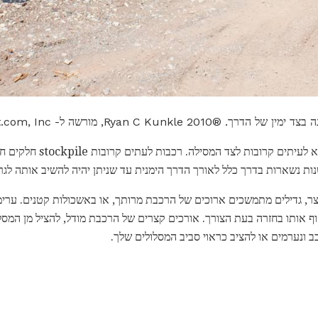
Ryan C Kunkle, מורשה ל- About.com, Inc.
רכבת חדשה ומשומשת ניתן למצוא לעי
נות נשארות בדרך כלל לאורך הדרך הימנית עד שניתן יהיה להשיב אותה לגר
קצר, גדילים מתמשכים ארוכים של הרכבת מרותך, או באשכולות קטנים. ערימ
ף אותו בחזרה בעת הצורך. אורכים קצרים של הרכבת מודל, להציל מן המסלו
כב ונערמים או להציב כראוי סביב המסלולים שלך.