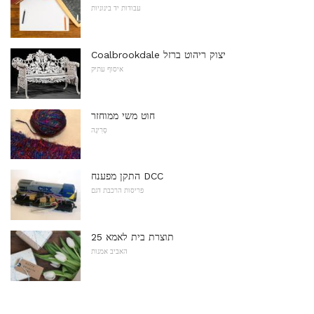
עבודות יד בינוניות
Coalbrookdale יצוק ריהוט ברזל
איסוף עתיק
חוט משי ממוחזר
סְרִיגָה
התקן מפענח DCC
פריסות הרכבת דגם
25 תוצרת בית לאמא
האביב אמנות