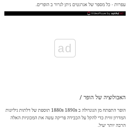
עפרות - כל מספר של אגרגטים ניתן לגרור ב הופרים.
ad
האבולוציה של הופר /
הופר התפתח מן הגונדולה ב 1880s 1890s תוספת של דלתות גיליונות
המדרון זווית כדי להקל על הכבידה פריקה עשה את המכוניות האלה
הרבה יותר יעיל.