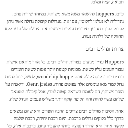
תבואה, קמח ומלט.
כיום, hoppers להישאר משא משא משותף, במיוחד שירות פחם.
גונדולות לא נעלמו לחלוטין, עם זאת. גונדולות קיבולת גדולה אשר ניתן
לפרוק הפוך במהופך סיבובים ענקיים מציעים את היכולת של הופר ללא
תחזוקה של דלתות נעות.
צורות וגדלים רבים
Hoppers עדיין מגיעים בצורות וגדלים רבים, כל אחד מותאם אישית
עבור העומס עליו לשאת. מכוניות קטנות יותר נוטות לשאת חומרים
כבדים יותר. קוקה קולה או woodchip hoppers, למשל, יכול להיות
גדול למדי מאז עומסים אלה צפופים פחות. Oenn jreies, וריאציה על
הופר משותף, הם לעומת השוואה קטנה למדי, אבל קיבולת הטונאג'
שלהם עשוי להיות זהה הקופר קוקה יותר משלוש פעמים הגודל שלה.
אחת הסיבות מודלים רבים צריכים הרבה הופרים היא שהם נמצאים
בדרך כלל בלוקים גדולים ברכבת. היום רכבת יחידה, רכבת שלמה
ללקוח אחד, היא הדרך הנפוצה ביותר להעביר פחם. ברכבות אלה, כל