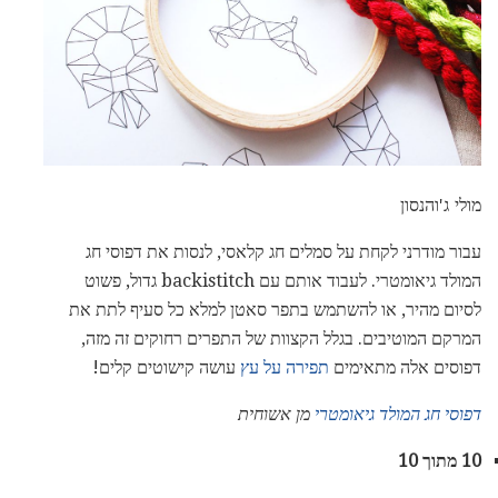
מולי ג'והנסון
עבור מודרני לקחת על סמלים חג קלאסי, לנסות את דפוסי חג
המולד גיאומטרי. לעבוד אותם עם backistitch גדול, פשוט
לסיום מהיר, או להשתמש בתפר סאטן למלא כל סעיף לתת את
המרקם המוטיבים. בגלל הקצוות של התפרים רחוקים זה מזה,
דפוסים אלה מתאימים
תפירה על עץ
עושה קישוטים קלים!
דפוסי חג המולד גיאומטרי
מן אשוחית
10 מתוך 10