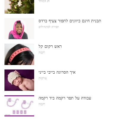
חג המולד
תבנית חינם כיוונים לתפור צעיף ברדס
תפירה למתחילים
ראש רקום קל
רִקמָה
איך הסרוגה בייבי בייני
צורפות
עבודה על תפר רקמה ביד רקמה
רִקמָה