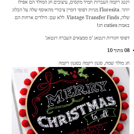
וינטג רקמה העברות תמיד מקסים, עיצובים חג המולד הם אפילו
יותר. Floresita מניות דפוסי דומיין ציבורי מהאוסף שלה על הבלוג
שלה, Vintage Transfer Finds. ללא שם: הילדים ארוזות הם
באמת cuties חג!
דפוסי חגורות וינטאג 'מ ממצאים העברה וינטאג'
08 מתוך 10
חג מולד שמח, סגנון רקמה בסגנון רקמה