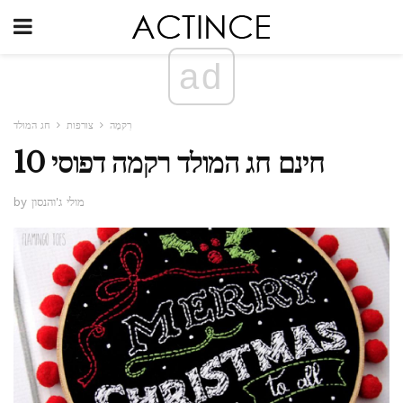
ad
רִקמָה
צורפות
חג המולד
10 חינם חג המולד רקמה דפוסי
by מולי ג'והנסון