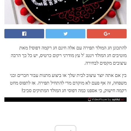
להתכונן חג המולד תפירה עם אלה חינם חג רקמה דפוסי! מאת
מוטיבים חג המולד וינטג 'ל עץ מודרני רקום כרטיס, יש כל כך הרבה
עיצובים מקסים לבחירה.
בין אם אתה יוצר עיצוב לבית שלך או ביצוע מתנות עבור חברים ובני
משפחה, זה אף פעם לא מוקדם מדי להתחיל תפירה. אז לתפוס מחט
רקמה חישוק, כי אספנו כמה דפוסי חג המולד המתוקים סביב!