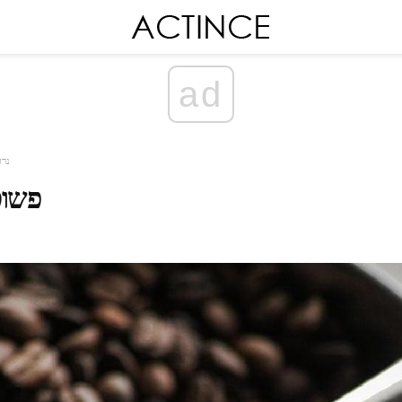
ad
נרו
פשוט