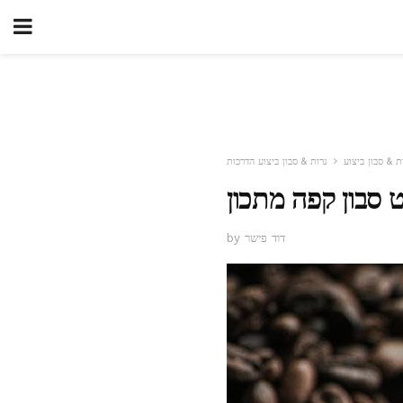
ת & סבון ביצוע
נרות & סבון ביצוע הדרכות
 סבון קפה מתכון
by דוד פישר