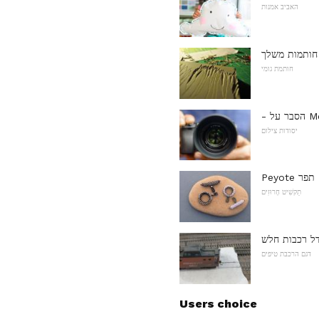
האביב אמנות
 חותמות משלך
חותמת גומי
יסודות צילום
Peyote תפר
תַקשִׁיט חָרוּזִים
דל רכבות חלש
דגם הרכבת טיפים
Users choice