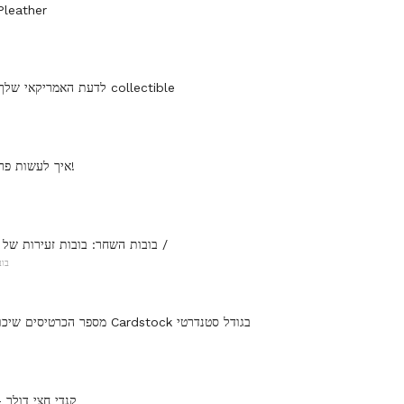
טיפים תפירה eather
לדעת האמריקאי שלך ריהוט עתיק ו collectible
איך לעשות פרפר אוריגמי קל!
בובות השחר: בובות זעירות של שנות השבעים /
בוב
מספר הכרטיסים שיכולים להיווצר מ Cardstock בגודל סטנדרטי
קנדי חצי דולר -