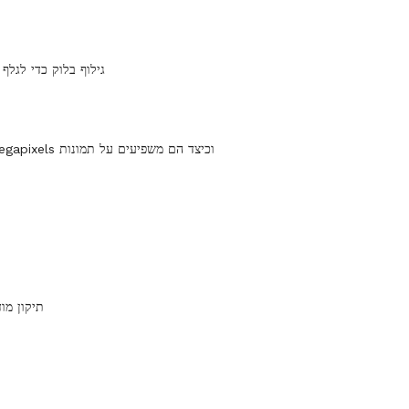
גילוף בלוק כדי לגלף
- הסבר על Megapixels וכיצד הם משפיעים על תמונות
תיקון מו