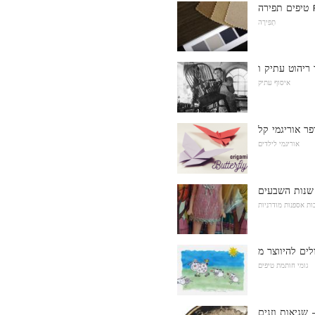
Pl
תְפִירָה
איסוף עתיק
אוריגמי לילדים
ות אספנות מודרניות
גומי חותמת טיפים
 שגיאות וזנים