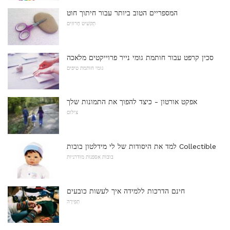
המספריים הטוב ביותר עבור חיתוך חוט
תַקשִׁיט חָרוּזִים
סכין קרפט עבור חותמת גומי נייר פרוייקטים מלאכה
גומי חותמת טיפים
אפקט אורטון - כיצד להפוך את התמונות שלך
צילום
למד את היסודות של לי מידלטון בובות Collectible
בובות אספנות מודרניות
חינם הדרכות ללמידה איך לעשות כובעים
תְפִירָה