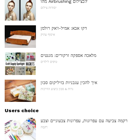
מהו Airbrushing בצילום?
יסודות צילום
דקו אבא: אמיל-ז'אק רולמן
איסוף עתיק
מלאכה אספקה ​​זרקורים: מגנטים
טיפים לילדים
איך להכין עגבניות בזיליקום סבון
נרות & סבון ביצוע הדרכות
Users choice
רקמה צביעה עם עפרונות, עפרונות צבעוניים וצבע
רִקמָה