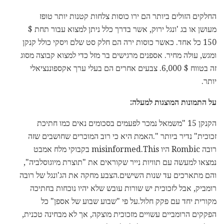
החלקים הזולים ביותר הם ירו כוסות צלחות קטנות יותר טופז
מעושן או בג 'ונגל ירוק, אשר בדרך כלל ניתן למצוא עבור תחת $
150 כל אחד. כאשר כוסות ירה הם חלק סט שלם ויסקי כולל קנקן
ומגש, עולה מחיר. אספנים מרגישים בר מזל כדי למצוא קבוצה מסוג
זה בטווח $ 6,000. צבעים אחרים הם בעלי ערך אקספוננציאלי
יותר.
על התמונות המוצגות למעלה:
הקנקן 15 "משמאל נמכר לפעמים בסכומים נאים כמו חתיכת
זכוכית" נדיר ביותר ".האמת היא כי רוב המוכרים שחושבים שזה
רובה Rombic היו misinformed.This בקבוקי מלח אמבט
נמצאו למעשה עם תוויות נייר שקוראים את "תוצרת מיוגוסלביה",
והם מתארכים עד שנות השישים.הצבע מחקה את הג'ונגל של רובה
רומביק, אבל לזכוכית יש שורות עובש שלא יהיו נוכחות בחתיכה
מקורית יחד עם פקק חלול.על פי "שבוע שבוע של אספן" כל
הפקקים הרומביים עשויים מזכוכית מוצקה, אך לא מבחינה טכנית,