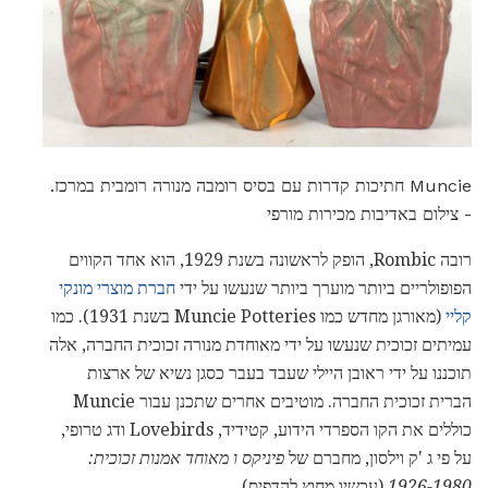
Muncie חתיכות קדרות עם בסיס רומבה מנורה רומבית במרכז.
- צילום באדיבות מכירות מורפי
רובה Rombic, הופק לראשונה בשנת 1929, הוא אחד הקווים
הפופולריים ביותר מוערך ביותר שנעשו על ידי
חברת מוצרי מונקי
קליי
(מאורגן מחדש כמו Muncie Potteries בשנת 1931). כמו
עמיתים זכוכית שנעשו על ידי מאוחדת מנורה זכוכית החברה, אלה
תוכננו על ידי ראובן היילי שעבד בעבר כסגן נשיא של ארצות
הברית זכוכית החברה. מוטיבים אחרים שתכנן עבור Muncie
כוללים את הקו הספרדי הידוע, קטידיד, Lovebirds ודג טרופי,
על פי ג 'ק וילסון, מחברם של
פיניקס ו מאוחד אמנות זכוכית:
1926-1980
(עכשיו מחוץ להדפיס).