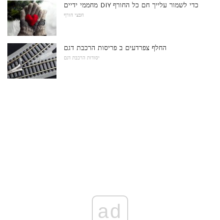
מחממי ידיים DIY כדי לשמור עלייך חם כל החורף
חפצי חורף
החלף צפרדעים ב פריסות הרכבת דגם
יסודות הרכבת דגם
ad