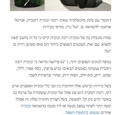
דנקטר עם פקק מיוגוסלביה שאינו רובה זכוכית רומבית, אגרטל
אותנטי להשוואה בג 'ונגל גרין. מורפי מכירות
כמות מוגבלת כזו של זכוכית רובה זכוכית קיים כי כל זה נחשב קשה
למצוא. עם זאת, הצבעים הנפוצים ביותר הם טופז מעושן וירוק בג
'ונגל.
בנוסף לגוונים הנפוצים יותר, ג 'ינס פירנצה מראה כי זכוכית רובה
רומבית נעשתה בצבעים הבאים: גביש צרפתי, כסף אפור, לילך,
שמש, ירקן, כוס חלב, תפוח ירוק, שחור וצרפתית לִשׁמִי.
בשל נדירות וביקוש אלה חתיכות בין שני כלי זכוכית ואספנים ארט
דקו, רובה רומביק הוא סוג אחד של זכוכית ששומרת על ערכה גם
כאשר קיים נזק קל. למעשה, בשל הצורה הזוונית שלה, זה אפילו
קשה יותר לאתר במצב מנטה או ליד מנטה בהשוואה
זכוכית
אחרים
שנעשו בתקופת השפל
.