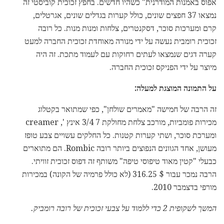
אפוס באמנות המודרנית" כשהיו חדשים. בחפץ זכוכית קוביסטי זה
נמצאו 37 חפצים שונים, כולל קערות בגדלים שונים, אגרטלים,
קרם ומערכות סוכר, דסקנטרים, צלחות ומנות מנות. כל רובה
זכוכית רומבית נעשה על ידי מנורה מאוחדת זכוכית החברה למעט
קערה דגים שנמצאו לעתים רחוקות עם לעמוד מתכת. זה היה
מיוצר על ידי הפניקס זכוכית החברה.
על התמונה המוצגת למעלה:
זה הרבה של חמישה "מאמרים שולחן", כפי שמתואר בקטלוג
מכירות פומביות, מורכב צלחת מחולקת 7 3/4 אינץ ', creamer
ומערכת סוכר, ושתי קערות קטנות. כל החלקים עשויים צבע טופז
מעושן, אחד הגוונים הנפוצים ביותר רובה Rombic. הם מתוארים
כבעלי "קטין מאוד טיפוסי טיפה" משותף זה דפוס זכוכית זוויתי.
הרבה נמכר עבור $ 316.25 (לא כולל פרמיה של הקונה) במכירות
מורפי בדצמבר 2010.
המשך לשקופית 2 כדי ללמוד על צבעי זכוכית של רובה רומביק.