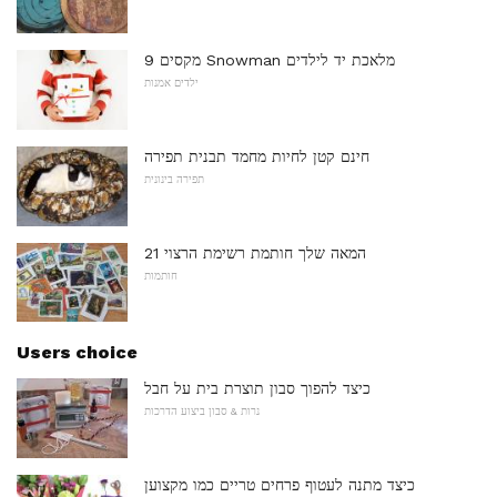
9 מקסים Snowman מלאכת יד לילדים
ילדים אמנות
חינם קטן לחיות מחמד תבנית תפירה
תפירה בינונית
21 המאה שלך חותמת רשימת הרצוי
חותמות
Users choice
כיצד להפוך סבון תוצרת בית על חבל
נרות & סבון ביצוע הדרכות
כיצד מתנה לעטוף פרחים טריים כמו מקצוען