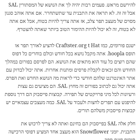
להירשם מראש. פעמים רבות יהיה לך את הנושא של המסתורין SAL
אבל זה זה. לא תראה את התבנית עד שתשתחרר. אם אתה אוהב סגנון
מסוים של מעצב תפר צלב, אז אתה צריך להיות בטוח, אבל אם אתה
לא בטוח, זה לא יכול להיות ההימור הטוב ביותר שאתה להצטרף.
ישנם פורומים, כמו Craftster.org t Hat להציע לאורך תפר או
תופס hoopla. אתה מקבל נושא בכל חודש וכולם בוחרים כל דפוס
שהם רוצים כל עוד הוא מתאים את הנושא. הם לפרסם בפורום במהלך
החודש והם זכאים לקבלת פרסים ומתנות אחרות. אתה יכול לבדוק עם
אתר האינטרנט שלהם חודשי כדי לראות מה הנושא החדש ואת הפרס.
אתה יכול גם לכתוב בפורום זה מחוץ SAL. הם מציעים גם עצות
ורעיונות לכל מיני פרויקטים של תפירה. קבוצות פייסבוק הם דרך נוספת
להיפגש עם תפרים לחצות ולעבוד על SAL. כמה מעצבים עצמאיים יש
קבוצות פייסבוק משלהם תורים.
חלק אלה SAL בפייסבוק הם בחינם ואתה לא צריך לרכוש את
התבנית. יומני Snowflower הוא מעצב אחד המציע דפוסי הרכישה
תורים חינם תפר.