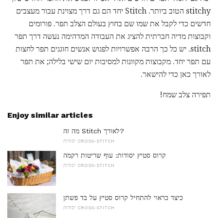
stitchy הטוב ביותר. Stitch יחד הם גם דרך מצוינת עבור מעצבים
חדשים כדי לקבל את שמו שם בחוץ בעולם הצלב תפר. פורומים
וקבוצות מדיה חברתית להציג את העבודה המדהימה נעשה דרך תפר
stitch. יש כל כך הרבה אפשרויות לפגוש אנשים חוגגים תפר לחצות
עם תפר יחד. מקבוצות מקוונות למסיבות יום שישי בלילה; את תפר
לאורך כאן כדי להישאר.
תפירה צלב שמח!
Enjoy similar articles
מה זה Stitch לאורך?
יסודות CROSS-STITCH
קרוס סטיץ יסודות: עוף שריטות רקמה
יסודות CROSS-STITCH
כיצד כראוי להתחיל קרוס סטיץ על בד פשתן
יסודות CROSS-STITCH