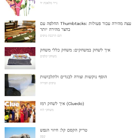
נייר מלאכת יד
החלפה עם Thumbtacks: עצה מהירה עבור פעולות
בחצר מהירה יותר
דגם הרכבת טיפים
איך לשחק במשחקים: משחק כללי משחק
משחקי קלפים
הוסף נוקשות וצורה לבגדים ולתלבושות
טיפים תפירה
איך לשחק רמז (Cluedo)
משחקי לוח
טריק הקסם קל: חיזוי הנפש
קֶסֶם