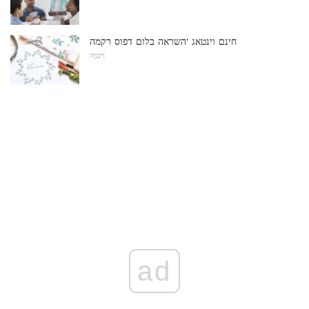
חינם וינטאג 'השראה בלום דפוס רקמה
רִקמָה
ad