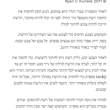
© 2011 Ryan C Kunkle
לאחר המסגרת עבור הגדר הוא במקום, הגיע הזמן להוסיף את
החומר רשת משכפל גדר התיל. לפני זה יכול להיות מחובר, הרשת
חייבת להיות צבוע לחתוך לגודל.
השתמש בצבע תרסיס כדי לצבוע את שני הצדדים של הרשת.
כסף, ירוק אפור כהה הם צבעים נפוצים. כל צבע של צבע יעשה.
תמיד לצייר באזור מאוורר היטב.
לאחר הצבע יבש, גיליון רשת ניתן לחתוך לרצועות. כדי להפוך את
זה קל יותר, לצרף את הרשת לגיליון של נייר מגע. חומר זה יש צד
אחד דביק ניתן למצוא לכל היותר מלאכה וחנויות הביתה. הנייר הוא
tacky מספיק כדי להחזיק את הרשת במהלך חיתוך, אבל זה יהיה
לשלוף בקלות מאוחר יותר. הקפד לשים את הרשת שטוח ולמנוע
קמטים.
למדוד את גובה הגדר לחתוך רצועות של רשת להתאים. שתים
עשרה מטרים הוא אופייני. השתמש קצה ישר סכין חדה תחביב