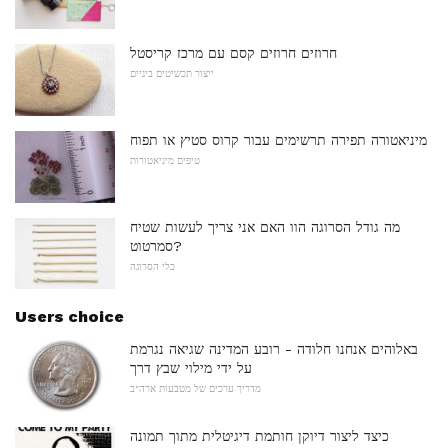
חרוזים חרוזים קסם עם מרכז קריסטל
ייצור תכשיטים ביניים
מיניאטורה תפירה תרשימים עבור קרוס סטיץ או תפוח
טיפים מיניאטורות
מה גודל הסרוגה הוו האם אני צריך לעשות שטיח
סמרטוט?
כלי הסרוגה
Users choice
באלוהים אנחנו חלודה - רובע המדינה שגיאה נגרמת
על ידי מילוי שבץ דרך
מדריך ערכים של מטבעות ארה"ב
כיצד ליצור דיוקן חותמת דיגיטלית מתוך תמונה