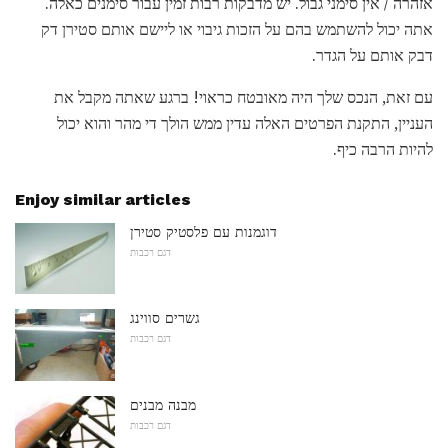
אזהרה / אין סימני גבול. יש מדבקות רבות זמין עבור סימנים כאלה.
אתה יכול להשתמש בהם על הזכות גיבוי או ליישם אותם סטירן דק
דבק אותם על הגדר.
עם זאת, הנכס שלך היה מאובטח כראוי! ברגע שאתה מקבל את
העניין, התקנת הפרטים האלה עדין ממש הולך די מהר והוא יכול
להיות הרבה כיף.
Enjoy similar articles
דוגמנות עם פלסטיק סטירן
דגם רכבות
גשרים סווינג
דגם רכבות
מבנה מבנים
דגם רכבות