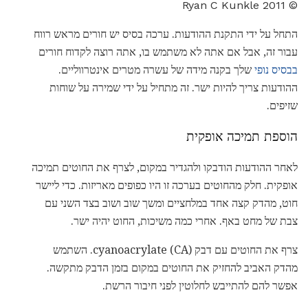
© 2011 Ryan C Kunkle
התחל על ידי התקנת ההודעות. ערכה בסיס יש חורים מראש רווח
עבור זה, אבל אם אתה לא משתמש בו, אתה רוצה לקדוח חורים
בבסיס נופי
שלך בקנה מידה של עשרה מטרים אינטרווליים.
ההודעות צריך להיות ישר. זה מתחיל על ידי שמירה על שוחות
שזיפים.
הוספת תמיכה אופקית
לאחר ההודעות הודבקו ולהגדיר במקום, לצרף את החוטים תמיכה
אופקית. חלק מהחוטים בערכה זו היו כפופים מאריזות. כדי ליישר
חוט, מהדק קצה אחד במלחציים ומשך שוב ושוב בצד השני עם
צבת של מחט באף. אחרי כמה משיכות, החוט יהיה ישר.
צרף את החוטים עם דבק cyanoacrylate (CA). השתמש
מהדק האביב להחזיק את החוטים במקום בזמן הדבק מתקשה.
אפשר להם להתייבש לחלוטין לפני חיבור הרשת.