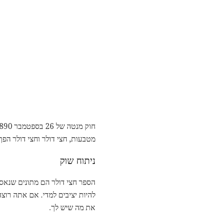
מטבעות, חצי דולר וחצי דולר הפך זכאי לעצב מחדש. Mint מנהל JP Kimball לא בזב
ניתוח שוק
הספר חצי דולר הם מתונים שנאספו 
להיות יציבים למדי. אם אתה רוצה
את מה שיש לך.