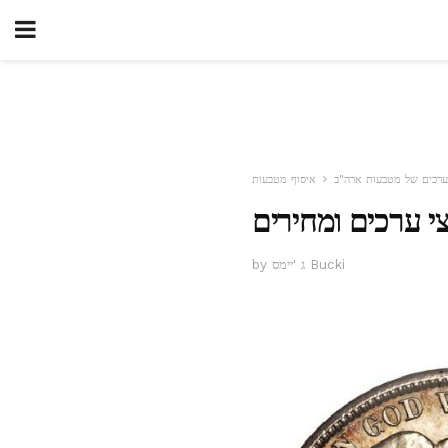
ערכים של מטבעות ארה"ב
איסוף מטבעות
י ערכים ומחירים
by ג 'יימס Bucki