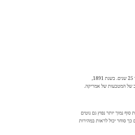
חוק מנטה של ​​26 בספטמבר 1890 ציינו כי עיצובים מטבע יכול רק להיות שונה לאחר שהם היו בשימוש במשך 25 שנים. בשנת 1891,
סוף נמוך יותר נפוץ גם נוטים
כך סוחר יכול לראות במהירות