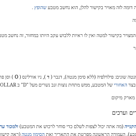
דומה לזה מאויר בקישור להלן, הוא נחשב מטבע
שהופץ
.
ה
צויר בקישור למטה ואין לו ראיות ללבוש עקב היותו במחזור, זה נחשב מט
ר
טה שונים: פילדלפיה (ללא סימן מנטה), דנבר (
ד
), ניו אורלינס (
O
) וסן פר
בצד
האחורי
של המטבע, ממש מתחת נוצות זנב נשרים מעל "D" ב DOLLAR.
 מארק מיקום
ים וערכים
קנייה
(מה אתה יכול לצפות לשלם כדי סוחר לרכוש את המטבע)
ולמכור ער
בע). העמודה הראשונה מפרטת את התאריך ואת
הסימון מנטה
(ראה קישור 