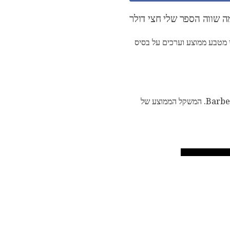
בע 1892-1915. הטבלה שלהלן מספק מחירי מטבע ממוצע וערכים על בסיס
חצי דולר. הוא נטבע מ 1892 עד 1915 ו תוכנן על ידי צ 'ארלס א Barber. המשקל הממוצע של