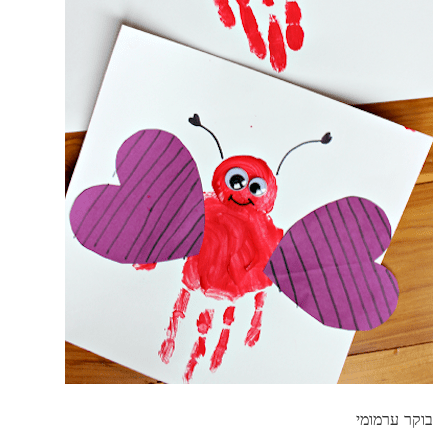
בוקר ערמומי