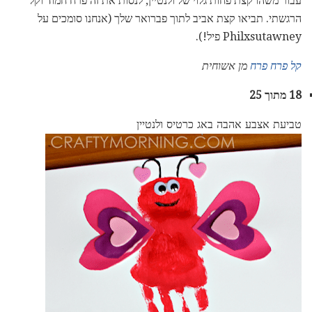
עבור משהו קצת פחות גלוי של ולנטיין, לנסות את זה פרח חמוד וקל
הרגשתי. תביאו קצת אביב לתוך פברואר שלך (אנחנו סומכים על
Philxsutawney פיל!).
קל פרח פרח
מן אשוחית
18 מתוך 25
טביעת אצבע אהבה באג כרטיס ולנטיין