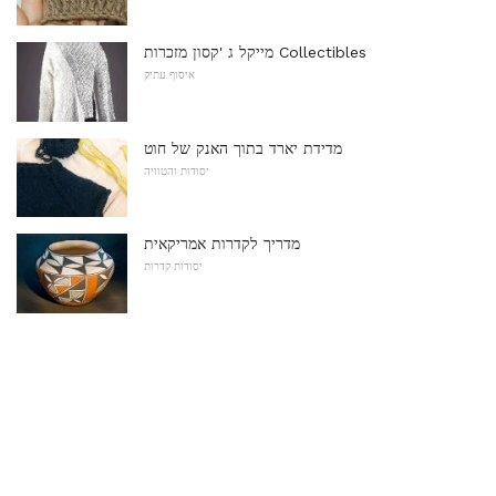
מייקל ג 'קסון מזכרות Collectibles
איסוף עתיק
מדידת יארד בתוך האנק של חוט
יסודות והטוויה
מדריך לקדרות אמריקאית
יסודות קדרות