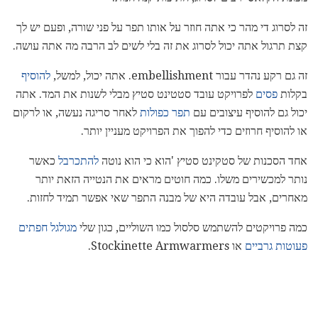
זה לסרוג די מהר כי אתה חוזר על אותו תפר על פני שורה, ופעם יש לך
קצת תרגול אתה יכול לסרוג את זה בלי לשים לב הרבה מה אתה עושה.
זה גם רקע נהדר עבור embellishment. אתה יכול, למשל,
להוסיף
בקלות
פסים
לפרויקט עובד סטטינט סטיץ מבלי לשנות את המד. אתה
יכול גם להוסיף עיצובים עם
תפר כפולות
לאחר סריגה נעשה, או לרקום
או להוסיף חרוזים כדי להפוך את הפרויקט מעניין יותר.
אחד הסכנות של סטקינט סטיץ 'הוא כי הוא נוטה
להתכרבל
כאשר
נותר למכשירים משלו. כמה חוטים מראים את הנטייה הזאת יותר
מאחרים, אבל עובדה היא של מבנה התפר שאי אפשר תמיד לחזות.
כמה פרויקטים להשתמש סלסול כמו השוליים, כגון שלי
מגולגל חפתים
פעוטות גרביים
או Stockinette Armwarmers.