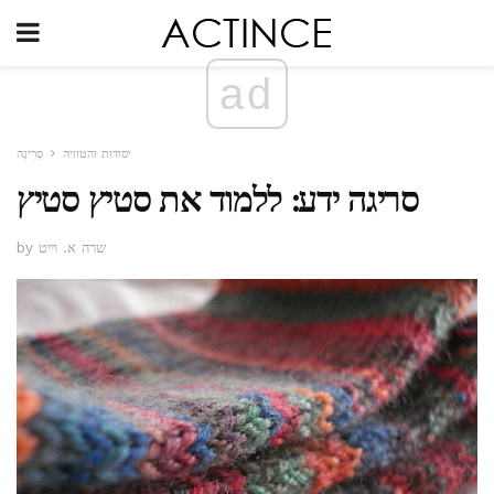
ad
יסודות והטוויה
סְרִיגָה
סריגה ידע: ללמוד את סטיץ סטיץ
by שרה א. וייט