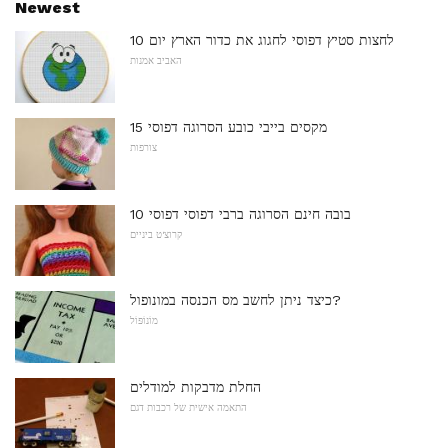
Newest
10 לחצות סטיץ דפוסי לחגוג את כדור הארץ יום
האביב אמנות
15 מקסים בייבי כובע הסרוגה דפוסי
צורפות
10 בובה חינם הסרוגה ברבי דפוסי דפוסי
קרוצ'ט ביניים
כיצד ניתן לחשב מס הכנסה במונופול?
מוֹנוֹפּוֹל
החלת מדבקות למודלים
התאמה אישית של רכבות דגם