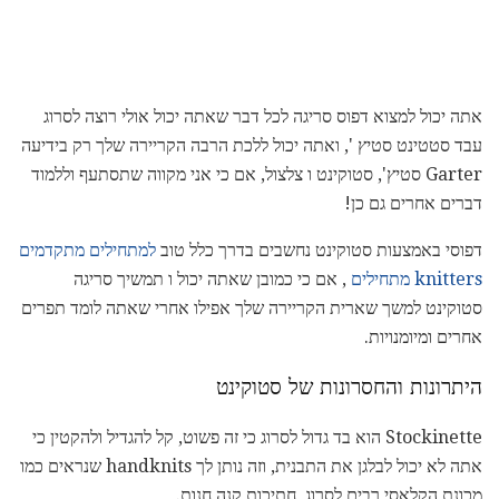
אתה יכול למצוא דפוס סריגה לכל דבר שאתה יכול אולי רוצה לסרוג
עבד סטטינט סטיץ ', ואתה יכול ללכת הרבה הקריירה שלך רק בידיעה
Garter סטיץ', סטוקינט ו צלצול, אם כי אני מקווה שתסתעף וללמוד
דברים אחרים גם כן!
דפוסי באמצעות סטוקינט נחשבים בדרך כלל טוב
למתחילים מתקדמים
knitters מתחילים
, אם כי כמובן שאתה יכול ו תמשיך סריגה
סטוקינט למשך שארית הקריירה שלך אפילו אחרי שאתה לומד תפרים
אחרים ומיומנויות.
היתרונות והחסרונות של סטוקינט
Stockinette הוא בד גדול לסרוג כי זה פשוט, קל להגדיל ולהקטין כי
אתה לא יכול לבלגן את התבנית, וזה נותן לך handknits שנראים כמו
מכונת הקלאסי רבים לסרוג, חתיכות קנה חנות.