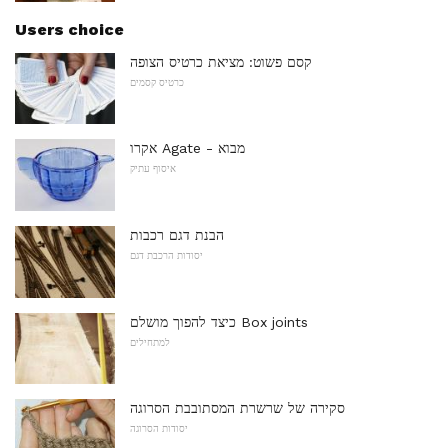
Users choice
קסם פשוט: מציאת כרטיס הצופה
כרטיס קסמים
אקרו Agate - מבוא
איסוף עתיק
הבנת דגם רכבות
יסודות הרכבת דגם
כיצד להפוך מושלם Box joints
למתחילים
סקירה של שרשרת המסתובבת הסרוגה
יסודות הסרוגה