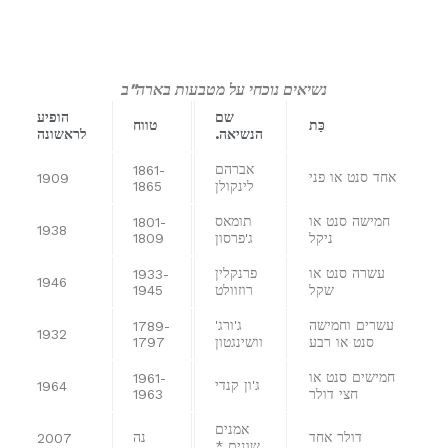
נשיאים נוכחי על מטבעות בארה"ב
שם
הופיע
כַּת
טווח
הנשיאה.
לראשונה
אברהם
1861-
אחד סנט או פני
1909
לינקולן
1865
חמישה סנט או
תומאס
1801-
1938
ניקל
ג'פרסון
1809
עשרה סנט או
פרנקלין
1933-
1946
שקל
רוזוולט
1945
עשרים וחמישה
ג'ורג'
1789-
1932
סנט או רבע
וושינגטון
1797
חמישים סנט או
1961-
ג'ון קנדי
1964
חצי דולר
1963
אמנים
דולר אחד
נה
2007
שונים *