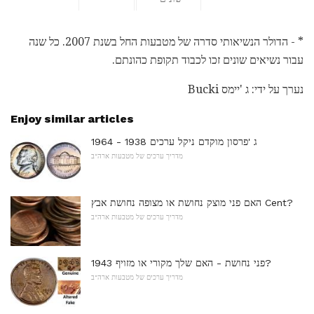
* - הדולר הנשיאותי סדרה של מטבעות החל בשנת 2007. כל שנה
עבור נשיאים שונים זכו לכבוד תקופת כהונתם.
נערך על ידי: ג 'יימס Bucki
Enjoy similar articles
ג 'פרסון מוקדם ניקל ערכים 1938 - 1964
מדריך ערכים של מטבעות ארה"ב
האם פני מוצק נחושת או מצופה נחושת אבץ Cent?
מדריך ערכים של מטבעות ארה"ב
1943 פני נחושת - האם שלך מקורי או מזויף?
מדריך ערכים של מטבעות ארה"ב