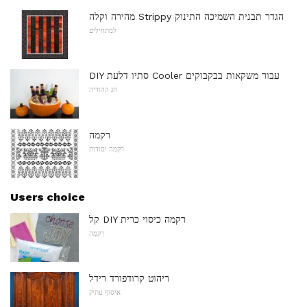
מהירה וקלה Strippy הגדר תבנית השמיכה התינוק
למתחילים
DIY סתיו דלעת Cooler עבור משקאות בבקבוקים
חג ההודיה
רקמה
רקמה יסודות
Users choice
קל DIY רקמה כיסוי כרית
רִקמָה
ריהוט קרודפורד רידל
איסוף עתיק