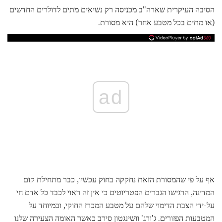
הסיבה העיקרית שארה"ב מכניסה רק נשיאים מתים לדולרים החדשים
(או מתים בכל מטבע אחר) היא מסורת.
ad
אף על פי שהמסורת הזאת נחקקה בחוק עכשיו, כבר מתחילת קום
המדינה, הרגישו הגברים הפטריוטים כי אין זה ראוי לכבד כל אדם חי
על-ידי הצבת הדימוי שלהם על מטבע המכרז החוקי, ובמיוחד על
המטבעות הפזורים. ג'ורג' וושינגטון סירב כאשר האומה הצעירה שלנו