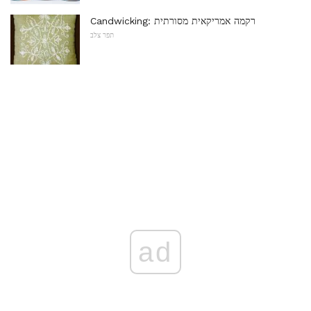
Candwicking: רקמה אמריקאית מסורתית
תפר צלב
ad