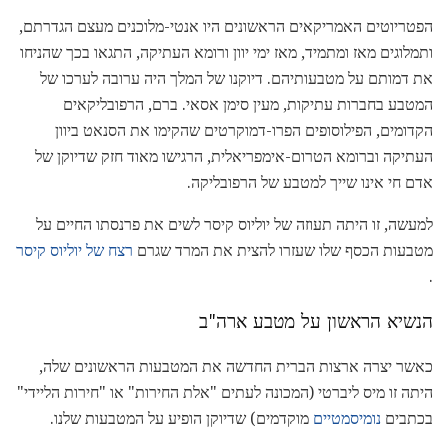
הפטריוטים האמריקאים הראשונים היו אנטי-מלוכנים מעצם הגדרתם,
ותמלוגים מאז ומתמיד, מאז ימי יוון ורומא העתיקה, התגאו בכך שהניחו
את דמותם על מטבעותיהם. דיוקנו של המלך היה ערובה לערכו של
המטבע בחברות עתיקות, מעין סימן אסאי. ברם, הרפובליקאים
הקדומים, הפילוסופים הפרו-דמוקרטים שהקימו את הסנאט ביוון
העתיקה וברומא הטרום-אימפריאלית, הרגישו מאוד חזק שדיוקן של
אדם חי אינו שייך למטבע של הרפובליקה.
למעשה, זו היתה תעוזה של יוליוס קיסר לשים את פרנסתו החיים על
מטבעות הכסף שלו שעזרו להצית את המרד שגרם
רצח של יוליוס קיסר
.
הנשיא הראשון על מטבע ארה"ב
כאשר יצרה ארצות הברית החדשה את המטבעות הראשונים שלה,
היתה זו מיס ליברטי (המכונה לעתים "אלת החירות" או "חירות הליידי"
בכתבים
נומיסמטיים
מוקדמים) שדיוקן הופיע על המטבעות שלנו.