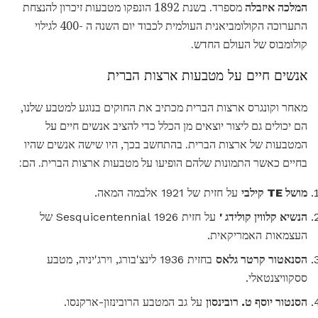
המלכה איזבלה
מספרד. בשנת 1892 הונפקו מטבעות זיכרון להנצחת
התערוכה הקולומביאנית העולמית לכבוד יום השנה ה -400 לגילוי
קולומבוס של העולם החדש.
אנשים חיים על מטבעות ארצות הברית
מאחר וקונגרס ארצות הברית מכתיב את החוקים בנוגע למטבע שלנו,
הם יכולים גם ליצור יוצאים מן הכלל כדי להציב אנשים חיים על
המטבעות של ארצות הברית. בהתחשב בכך, היו שישה אנשים שהיו
בחיים כאשר התמונות שלהם הופיעו על מטבעות ארצות הברית. הם:
מושל TE קילבי
על חזית של 1921 אלבמה המאה.
הנשיא קלווין קולידג '
על חזית 1926 Sesquicentennial של
העצמאות האמריקאית.
הסנאטור קרטר גלאס
בחזית 1936 לינצ'בורג, וירג'יניה, מטבע
ססקוויצנטאלי.
הסנטור יוסף ט. רובינסון
על גב המטבע הרובינזון-ארקנסו.