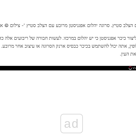
 הצלב סטיץ. סרוגה יהלום אפגניסטן מרובע עם הצלב סטיץ '- צילום © איימ
צור כיכר אפגניסטן כי יש יהלום במרכזו. לעשות חבורה של ריבועים אלה כד
ק. לחלופין, אתה יכול להשתמש בכיכר כבסיס ארנק הסרוגה או עיצוב אחר מרוב
ת העין.
ad