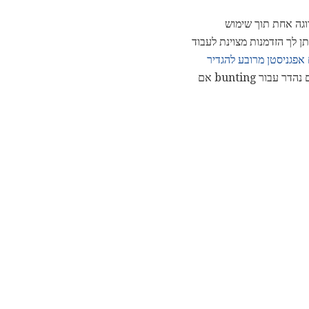
רוגה אחת תוך שימוש
ן לך הזדמנות מצוינת לעבוד
אפגניסטן מרובע להגדיר
יכול להיות משולב עם כל מספר של ריבועים אחרים עבור פרויקטים גדולים. אלה כיכרות יהלומים סרוגה הם גם נהדר עבור bunting אם