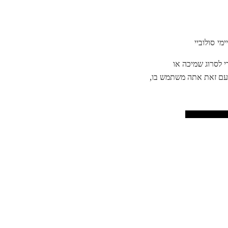
י סולוביי
י לסרוג שמיכה או
ע. עם זאת אתה משתמש בו,