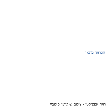
 הסרוגה מתאר
וגה אפגניסטן - צילום © איימי סולוביי