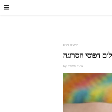
קרוצ'ט ביניים
לום דפוסי הסרוגה
by איימי סולוביי