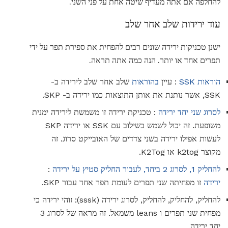
להחלפה אם אתה מעדיף שיטה אחת על פני השני.
עוד ירידות שלב אחר שלב
ישנן טכניקות ירידה שונים רבים להפחית את ספירת תפר על ידי
תפרים אחד או יותר. הנה כמה אתה תראה.
הוראות SSK
: עיין
בהוראות
שלב אחר שלב לירידה ב-
SSK, אשר נותנת את אותן התוצאות כמו ירידה ב- SKP.
לסרוג שני יחד ירידה
: טכניקת ירידה זו משמשת לירידה ימנית
משופעת. זה יכול לשמש בשילוב עם SSK או ירידה SKP
לעשות אפילו ירידה בשני צדדים של האובייקט סרוג. זה
מקוצר k2tog או K2Tog.
להחליק 1, לסרוג 2 ביחד, לעבור החליק סטיץ על ירידה
:
ירידה
זו מפחיתה שני תפרים לעומת תפר אחד עבור SKP.
להחליק, להחליק, להחליק, לסרוג ירידה (sssk): זוהי ירידה כי
מפחית שני תפרים ו leans משמאל. זה מראה של לסרוג 3
יחד ירידה.