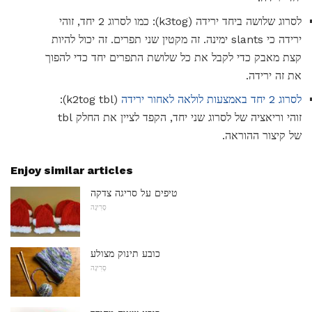
לסרוג שלושה ביחד ירידה (k3tog): כמו לסרוג 2 יחד, זוהי
ירידה כי slants ימינה. זה מקטין שני תפרים. זה יכול להיות
קצת מאבק כדי לקבל את כל שלושת התפרים יחד כדי להפוך
את זה ירידה.
לסרוג 2 יחד באמצעות לולאה לאחור ירידה
(k2tog tbl):
זוהי וריאציה של לסרוג שני יחד, הקפד לציין את החלק tbl
של קיצור ההוראה.
Enjoy similar articles
טיפים על סריגה צדקה
סְרִיגָה
כובע תינוק מצולע
סְרִיגָה