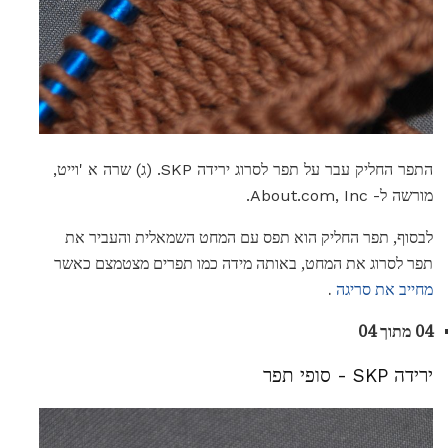
התפר החליק עבר על תפר לסרוג ירידה SKP. (ג) שרה א 'וייט,
מורשה ל- About.com, Inc.
לבסוף, תפר החליק הוא תפס עם המחט השמאלית והעביר את
תפר לסרוג את המחט, באותה מידה כמו תפרים מצטמצם כאשר
מחייב את סריגה
.
04 מתוך 04
ירידה SKP - סופי תפר