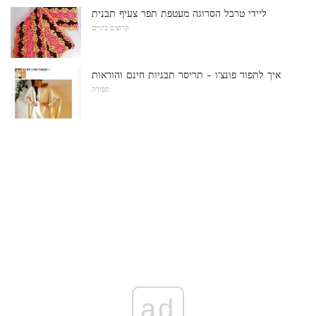
ליידי טרבל הסרוגה מעטפת תפר צעיף תבנית
קרוצ'ט ביניים
איך לתפור פונצ'ו - תריסר תבניות חינם והוראות
תְפִירָה
ad