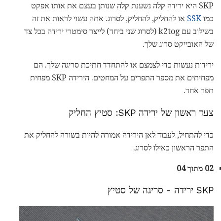
SKP היא ירידה קלה נשענת קלה שנותן בעצם את אותו אפקט
כמו
SSK
או להחליק, להחליק, לסרוג. אתה עשוי לראות את זה
בשילוב עם k2tog (לסרוג שני ביחד) לייצר סימטרי ירידה בכל צד
של האובייקט סרוג שלך.
ירידות נעשות כדי לצמצם או להתחדד חתיכת סריגה שלך. הם
מפחיתים את מספר התפרים על המחטים. הירידה SKP מפחית
תפר אחד.
צעד ראשון של ירידה SKP: סטיץ החליק
כדי להתחיל, לעבוד לאן הירידה אמורה להיות בשורה להחליק את
התפר הראשון כאילו לסרוג.
02 מתוך 04
SKP ירידה - סריגה של סטיץ