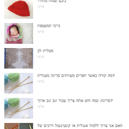
כובע שטוח מחודד
סְרִיגָה
בייבי המעטפת
סְרִיגָה
מטלית לב
סְרִיגָה
מה קורה כאשר תפרים מעוותים סריגה מעגלית?
סְרִיגָה
סריגה: כמה חוט אתה צריך עבור זנב זנב ארוך?
סְרִיגָה
האם אני צריך ללמוד אנגלית או קונטיננטל דרכים של