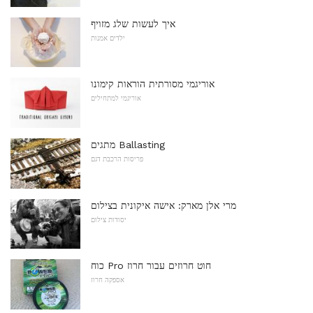
איך לעשות שלג מזויף
ילדים אמנות
אוריגמי מסורתית הוראות קימונו
אוריגמי למתחילים
מתגים Ballasting
פריסות הרכבת דגם
מרי אלן מארק: אישה איקונית בצילום
יסודות צילום
כוח Pro חוט חרוזים עבור חרוז
אספקה ​​חרוז