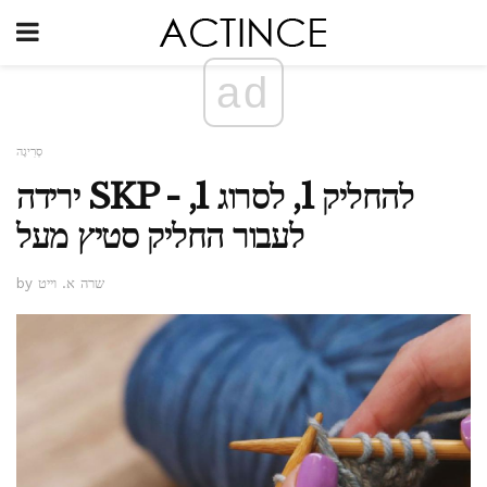
ad
סְרִיגָה
ירידה SKP - להחליק 1, לסרוג 1,
לעבור החליק סטיץ מעל
by שרה א. וייט