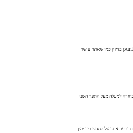
לעתים קרובות אתה רואה דפוסים שאומרים "לקשור את הדפוס", כלומר לסרוג את הסרוגים ואת עין הפוכה purls בדיוק כמו שאתה עושה
בחזרה למעלה מעל התפר השני
ותפר אחד על המחט ביד ימין.