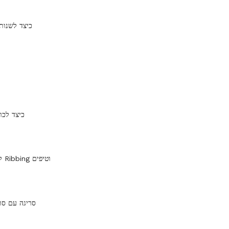
כיצד לשנות
כיצד לכו
לסרוג מאפיינים Ribbing וטיפים
סריגה עם סו