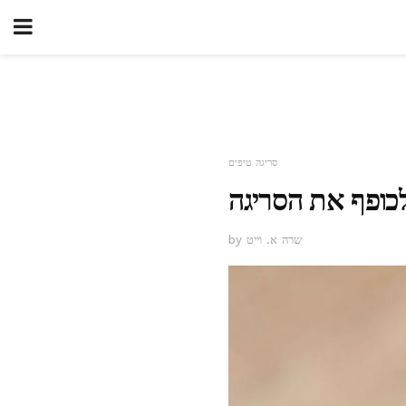
סריגה טיפים
לכופף את הסריגה
by שרה א. וייט