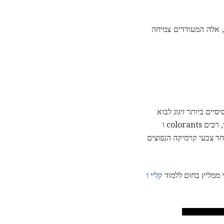
מרכיבים - חומרים אלה יכולים לשנות את זיגוג בצורה אחרת, כגון oacifiers, אלה המוסיפים opalcence, אלה המעודדים צמיחה
יים ביותר זיגוג לבוא
בשילוב טפסים; לדוגמה, אלומינה וסיליקה נמצאות בכל סוג של חומר, כמו גם סלעים כגון feldspars. מצד שני, רבים colorants ו
חד צבעי קרמיקה הנפוצים
י ממליץ בחום ללמוד
קליי ו