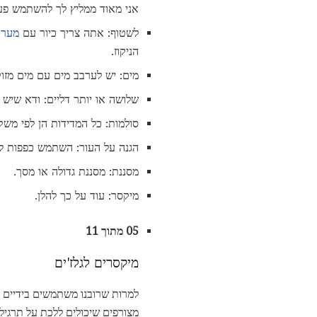
אני מאוד ממליץ לך להשתמש פעמיים דיו respirator (הם יכולים להיות קנה מחנויות מכובד ווא
לשטוף: אתה צריך כיור עם
מערכ
הניקוז.
מים: יש לערבב מים עם מים מזו
שלושה או יותר דליים: ודא שיש 
סולמות: כל המדידות הן לפי מש
הגנה על העור: השתמש כפפות ל
מסננת: מסננת גדולה או מסך.
מיקסר: עוד על כך להלן.
05 מתוך 11
מיקסרים לגלז'ים
למרות שרובנו משתמשים בידיים כ
מצורפים שיכולים ללכת על תרגיל י