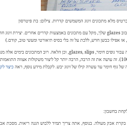
טיס מלא מתכונים זיגוג המשמשים קדרות. צילום: בת פיטרסון
אם אתה חדש חומרי גלם זיגוג ערבוב glazes שלך, מקל עם מתכונים באמצעות קדרים אחרים. יצ
ו אפילו כבשן חדש, ללכת על זה בלי בסיס תיאורטי ומעשי טוב, קודם.)
מתכונים קרמיים בשפע, כולל אלה עבור גופים חימר, glazes, slips, וכן הלאה. ר
של הרכיבים שווה מאה (כמו, 100%). זה עושה את זה הרבה, הרבה יותר קל ליצור משקולות אצווה
של גוף חימר עד עשרה קילו של זיגוג יבש. לקבלת מידע נוסף, ראה
כיצד לק
קרת אבק מעולה. בנוסף, אתה צריך תמיד ללבוש הגנה ריאות. מסכת אב