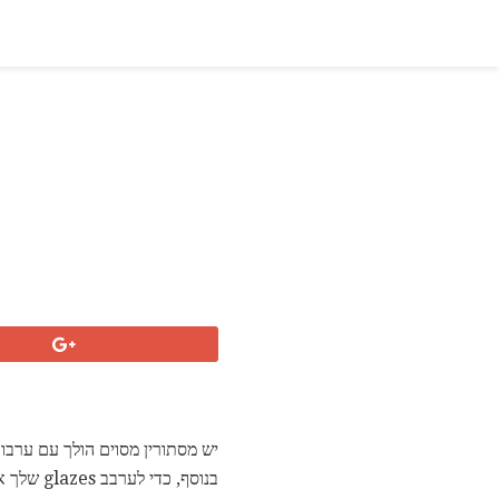
יש מסתורין מסוים הולך עם ערבוב glazes שלך, ואת הרבה של מיסטיקה זו היא הרוויחה. ב