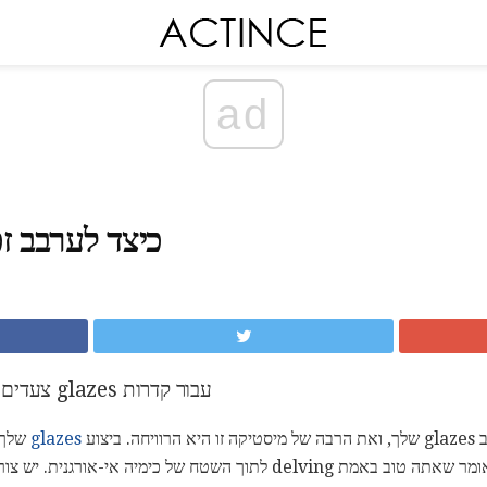
ad
כיצד לערבב זכ
צעדים, טיפים והצעות כיצד לערבב glazes עבור קדרות
יצוע
glazes
שלך י
בנוסף, כדי לערבב glazes שלך אומר שאתה טוב באמת delving לתוך השטח של כ