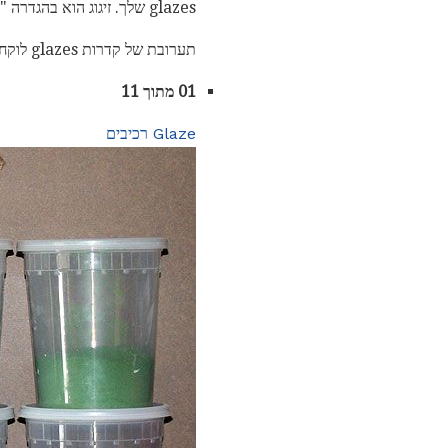
glazes שלך. זיגוג הוא בהגדרה "חומר זגוגית התמזגו על פני השטח של כלי חרס כדי ליצור ציפוי דקורטיביים אטום".
תערובת של קדרות glazes לוקח ידע. הידע של המרכיבים עצמם, וכן ידע על הדרך הטובה ביותר לשים אותם יחד.
01 מתוך 11
Glaze רכיבים