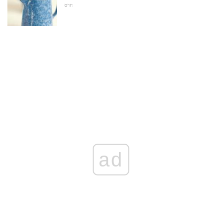
חרס
ad