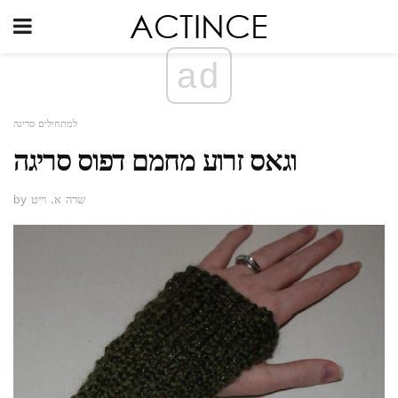
ad
למתחילים סריגה
וגאס זרוע מחמם דפוס סריגה
by שרה א. וייט