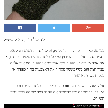
מגע של חום, פאנק סטייל
כמו מזג האוויר הופך קר יותר בסתיו, זה יכול להיות צמרמורת קטנה
באמת להגיע אליך. זה התירוץ המושלם לסרוג זרוע בסיסית בסיסית, או
אם אתה מעדיף, זוג כפפות ללא אצבעות או כפפות. הם אידיאליים
עבור קצת חום נוסף כאשר מסתיר את האצבעות בתוך כפפות או
כפפות פשוט לא יעשה.
אלה פאנק בהשראת armers חם מאוד. הם לסרוג שטוח ותפור
למעלה, כך שאתה יכול להשאיר את החדר כמה שאתה צריך עבור
האגודל.