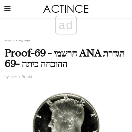
ad
בסיס איסוף מטבעות
Proof-69 - הרשמי ANA הגדרת
ההוכחה כיתה -69
by ג 'יימס Bucki