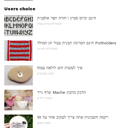
Users choice
חינם קרוס סטיץ ו חזרה תפר אלפבית
למתחילים קרוס סטיץ '
חינם הסרוגה תבנית עבור חג המולד Potholders
למתחילים הסרוגה
איך לעשות חוט לולאה עטוף
הכנת תכשיטים
שרף נייר Mache הדבק מתכון
טיפים לילדים
10 רקמה חשבונות אתה צריך לעקוב אחר על
רקמה טיפים