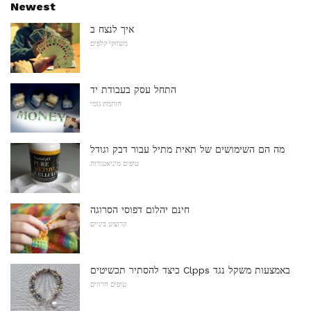
Newest
איך לנצח ב
משחקי קלפים
התחל עסק בעבודת יד
חותמת גומי
מה הם השימושים של תאית מתיל עבור דבק וגודל
טיפים מיניאטורות
חינם יהלום דפוסי הסרוגה
קרוצ'ט ביניים
כיצד להסתיר תכשיטים Clpps באמצעות משקל נגד
טיפים חרוזים