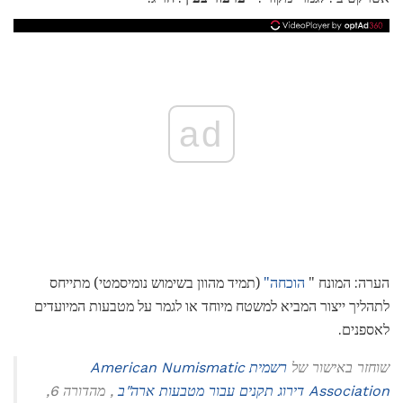
ad
הערה: המונח "
הוכחה"
(תמיד מהוון בשימוש נומיסמטי) מתייחס
לתהליך ייצור המביא למשטח מיוחד או לגמר על מטבעות המיועדים
לאספנים.
שוחזר באישור של
רשמית American Numismatic
Association דירוג תקנים עבור מטבעות ארה"ב
, מהדורה 6,