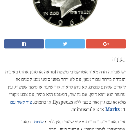
הַגדָרָה
יש שביתה חדה מאוד אטרקטיבי משטח (מראה או סגנון אחר) באיכות
הגבוהה ביותר עבור מגוון, עם לא יותר משני סימני מגע קטנים או
ליקויים שאינם פגמים. לא ניתן לראות קווי שיער או סימני שפשוף. עין
ערעור הוא יוצא דופן. אם נחושת, המטבע הוא בהיר, עם צבע מקורי
מלא או עם גוון אור טבעי ללא flyspecks או כתמים.
צור קשר עם
: 1 או 2 minuscule.
Marks
אין באזורי מוקדי פריים. •
קווי שיער
: אין גלוי. •
שדות
: מאוד
אטרקטיבי. לגמרי מקורי. •
ערעור בעין
: חריג.