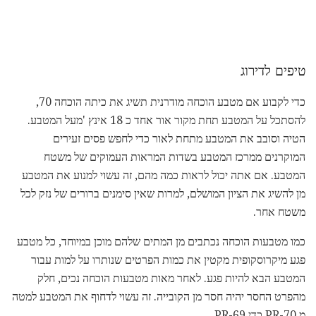
טיפים לדירוג
כדי לקבוע אם מטבע הוכחה מודרנית תשיג את כיתה הוכחה 70,
להסתכל על המטבע תחת מקור אור אחד כ 18 אינץ 'מעל המטבע.
הטיה וסובב את המטבע מתחת לאור כדי לחפש פסים זעירים
המוקרנים ממרכז המטבע בשדות המראות העמוקים של משטח
המטבע. אם אתה יכול לראות כמה מהם, זה עשוי למנוע את המטבע
מן להשיג את הציון המושלם, למרות שאין סימנים ברורים של נזק לכל
משטח אחר.
כמו מטבעות הוכחה נכתבים מן המתים שלהם מוכן במיוחד, כל מטבע
פגע מיקרוסקופית מקטין את כמות הפרטים שנותרו על למות עבור
המטבע הבא להיות פגע. לאחר מאות מטבעות הוכחה נכים, חלק
מהפרט החסר יהיה חסר מן הקובייה. זה עשוי לדחוף את המטבע למטה
מ PR-70 כדי PR-69.