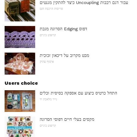
כיצד להתקין מגנטים Uncoupling עבור דגם רכבות
פריסות הרכבת דגם
הסרוגה מגבת Edging דפוס
קרוצ'ט ביניים
מבט מקרוב על דיכאון זכוכית
איסוף עתיק
Users choice
התחל כרטיס ביצוע עם אספקה ​​בסיסית וכלים
נייר מלאכת יד
מקסים בעלי חיים דפוסי הסרוגה
קרוצ'ט ביניים