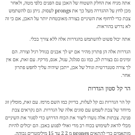
אתה מניח את החלק השטוח של האבן עם הפנים כלפי מטה, ולאחר
מכן לחץ על ההגדרה מעל כך את prongs לעסוק. ניתן גם להשתמש
צבת כדי לדחוף את השיניים בצורה מאובטחת יותר על האבן, אם כי זה
לא נדרש בהוראות.
אתה יכול פשוט להשתמש בהגדרות אלה ללא צורך בכלי.
הגדרות אלה הן פתרון מהיר אם יש לך אבנים בגודל רגיל וצורה. הם
זמינים גם בצורת לב, כמו גם סגלגל, עגול, אגס, מרקיז. עם זאת, אם אין
לך צורה סטנדרטית וגודל של אבן, ייתכן שיהיה עליך לחפש פתרון
אחר.
הר קל סטון הגדרות
קל הר הגדרות גם קל לעלות, בדיוק כמו השם מרמז. עם זאת, מומלץ זוג
מיוחד של צבת לשמש עם סוגים אלה של הגדרות. הם נקראים צבת
פנינה. צבתות אלה נועדו ליצור את הכוח הדרוש כדי לסגור את השיניים
מבלי לדאוג לשימוש בכוח רב מדי ואולי לפגוע באבן. הם יכולים להיות
מותאמים כדי להתאים prongs מ 2 2 עד 15 מילימטרים גבוהה.