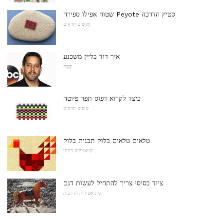
שטוח אפילו ספירה Peyote סטיץ הדרכה
תַקשִׁיט חָרוּזִים
איך דוד בליין משכנע
קֶסֶם
כיצד לקרוא דפוס תפר פיוטה
טיפים חרוזים
טלאים טלאים בלוק תבנית בלוק
קוואטלינג בינוני
ציוד בסיסי צריך להתחיל לעשות דגם
מיניאטורות הדרכות