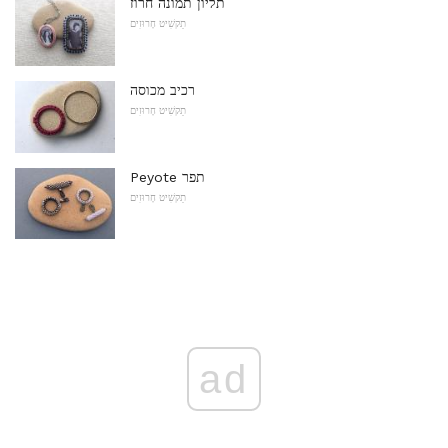
תליון תמונה חרוז
תַקשִׁיט חָרוּזִים
רכיב מכוסה
תַקשִׁיט חָרוּזִים
Peyote תפר
תַקשִׁיט חָרוּזִים
ad