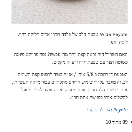
Wide Peyote טבעת הלב של פלדה חרוזי אדום דליקה דהוי.
ליסה יאנג
האם השרוול הזה נראה קצת יותר מדי עכשיו? נסה פרויקט פיוטה
פשוטה תפר עם טבעת חרוז זרע זה מקסים.
הטבעת די רחבה ב 5/8 אינץ ', אז זה בטוח לתפוס קצת תשומת
לב. זה מוגבר על ידי שימוש חרוזים מתכתיים עבור מראה תעשייתי,
אם כי עיצוב הלב מרכך אותו מספיק. אתה אמור להיות מסוגל
להשלים אותו בפגישה אחת חרוז.
Peyote תפר לב טבעת
09 מתוך 10