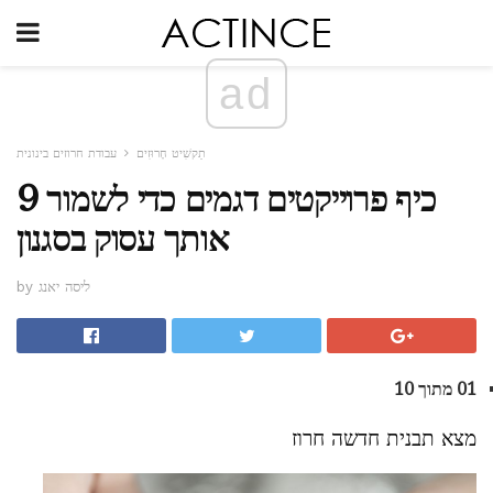
ad
תַקשִׁיט חָרוּזִים
עבודת חרוזים בינונית
9 כיף פרוייקטים דגמים כדי לשמור
אותך עסוק בסגנון
by ליסה יאנג
01 מתוך 10
מצא תבנית חדשה חרוז