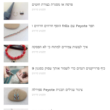
פרסה או מסגרת בצורת חוטים
תַקשִׁיט חָרוּזִים
הוסף חרוזים חרוזים ו frills עם Peyote תפר
תַקשִׁיט חָרוּזִים
איך לעשות צמידים למתוח כי לא הפסקה
תַקשִׁיט חָרוּזִים
9 כיף פרוייקטים דגמים כדי לשמור אותך עסוק בסגנון
תַקשִׁיט חָרוּזִים
ספירלה Peyote צינור עגילים תבנית
תַקשִׁיט חָרוּזִים