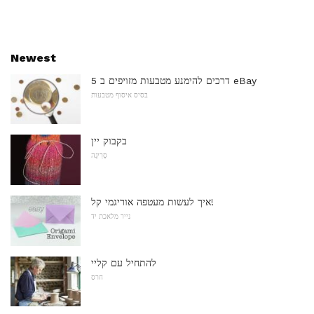
Newest
5 דרכים להימנע מטבעות מזויפים ב eBay
בסיס איסוף מטבעות
בקבוק יין
סְרִיגָה
איך לעשות מעטפה אוריגמי קל!
נייר מלאכת יד
להתחיל עם קליי
חרס