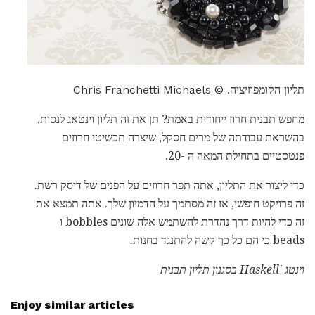
תליון הקומפוזיציה. © Chris Franchetti Michaels
מחפש תבנית חרוז ייחודית באמת? תן את זה תליון וינטאג לנסות.
בהשראת עבודתה של מרים חסקל, שיצרה תכשיטי חרוזים
פנטסטיים בתחילת המאה ה -20.
כדי ליצור את התליון, אתה תפר חרוזים על הפנים של דיסק רשת.
זה פרויקט חופשי, אז זה מסתמך על הדמיון שלך. אתה תמצא את
זה כדי להיות דרך נהדרת להשתמש אלה שונים bobbles ו
beads כי הם כל כך קשה להתנגד בחנות.
וינטג 'Haskell בסגנון תליון תבנית
Enjoy similar articles