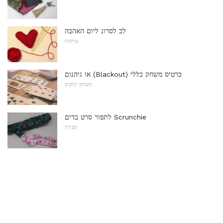
לב לסרוג ליום האהבה
צורפות
או גיהנום (Blackout) כרטיס משחק כללי
משחקי קלפים
לתפור סרט בדים Scrunchie
תְפִירָה