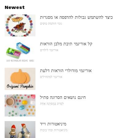
Newest
כיצד להשתמש גבולות להדפסה או מסגרות
גומי חותמת טיפים
קל אוריגמי תיבת מלבן הוראות
אוריגמי לילדים
אוריגמי מודולרי הוראות דלעת
אוריגמי למתחילים
חינם נושאים הסרוגה פתיל
לִסְרוֹג בְּמַסרֵגָה אַחַת
מיניאטורות וייד
מיניאטורות ובתי בובות