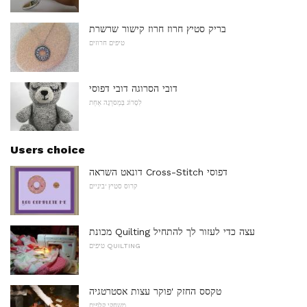
בריק סטיץ חרוז חרוז קישור שרשרת
טיפים חרוזים
דובי הסרוגה דובי דפוסי
לִסְרוֹג בְּמַסרֵגָה אַחַת
Users choice
דונאט השראה Cross-Stitch דפוסי
קרוס סטיץ 'ביניים
מכונת Quilting עצה כדי לעזור לך להתחיל
טיפים QUILTING
טקסס החזק 'פוקר עצות אסטרטגיה
משחקי קלפים