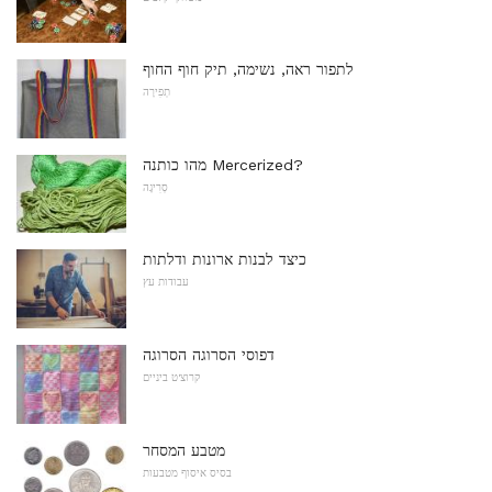
לתפור ראה, נשימה, תיק חוף החוף
תְפִירָה
מהו כותנה Mercerized?
סְרִיגָה
כיצד לבנות ארונות ודלתות
עבודות עץ
דפוסי הסרוגה הסרוגה
קרוצ'ט ביניים
מטבע המסחר
בסיס איסוף מטבעות