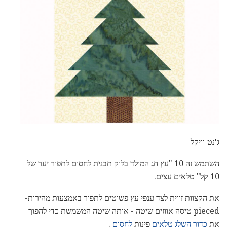
ג'נט וויקל
השתמש זה 10 "עץ חג המולד בלוק תבנית לחסום לתפור יער של
10 קל" טלאים עצים.
את הקצוות זווית לצד ענפי עץ פשוטים לתפור באמצעות מהירות-
pieced טיסה אווזים שיטה - אותה שיטה המשמשת כדי להפוך
את
כדור השלג טלאים
פינות
לחסום
.