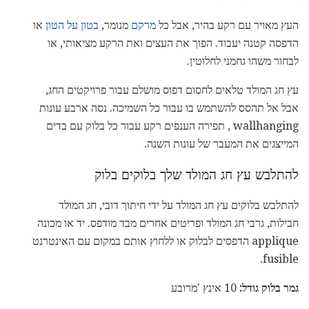
העץ מאויר עם רקע בהיר, אבל כל
מרקם
מנומר,
בטון על הטון
או
הדפסה קטנה יעבוד. הפוך את העצים ואת הרקע מציאותי, או
לבחור משהו גחמני לחלוטין.
עץ חג המולד טלאים לחסום דפוס מושלם עבור פרויקטים החג,
אבל אל תהסס להשתמש בו עבור כל השמיכה. נסה ארבע עונות
wallhanging , תפירה הענפים רקע עבור כל בלוק עם בדים
המייצגים את המעבר של עונות השנה.
להתלבש עץ חג המולד שלך בלוקים בלוק
להתלבש בלוקים עץ חג המולד על ידי חיתוך דובי, חג המולד
חבילות, גרבי חג המולד ופריטים אחרים מבד מודפס. יד או מכונה
applique הדפסים לבלוק או ללחוץ אותם במקום עם האינטרנט
fusible.
גמר בלוק גודל:
10 אינץ 'מרובע