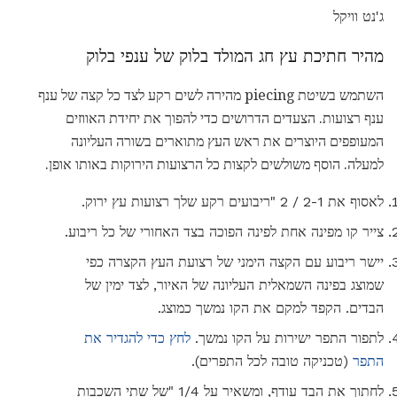
ג'נט וויקל
מהיר חתיכת עץ חג המולד בלוק של ענפי בלוק
השתמש בשיטת piecing מהירה לשים רקע לצד כל קצה של ענף
ענף רצועות. הצעדים הדרושים כדי להפוך את יחידת האווזים
המעופפים היוצרים את ראש העץ מתוארים בשורה העליונה
למעלה. הוסף משולשים לקצות כל הרצועות הירוקות באותו אופן.
לאסוף את 2-1 / 2 "ריבועים רקע שלך רצועות עץ ירוק.
צייר קו מפינה אחת לפינה הפוכה בצד האחורי של כל ריבוע.
יישר ריבוע עם הקצה הימני של רצועת העץ הקצרה כפי
שמוצג בפינה השמאלית העליונה של האיור, לצד ימין של
הבדים. הקפד למקם את הקו נמשך כמוצג.
לתפור התפר ישירות על הקו נמשך.
לחץ כדי להגדיר את
התפר
(טכניקה טובה לכל התפרים).
לחתוך את הבד עודף, ומשאיר על 1/4 "של שתי השכבות