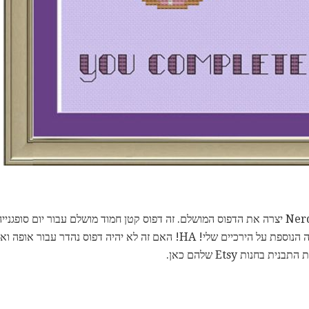
פעם נוספת Nerdy Little Stitcher יצרה את הדפוס המושלם. זה דפוס קטן חמוד מושלם עבור יום
לי להשלים ... להשלים את השכבה הנוספת על הירכיים שלי! HA! האם זה לא יהיה ד
בחנות Etsy שלהם כאן.