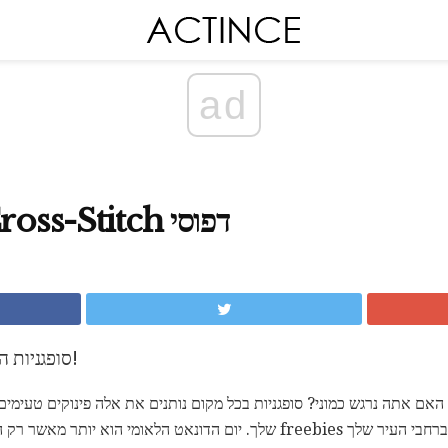
ad
דונאט השראה Cross-Stitch דפוסי
סופגניות השראה תפר צלב, עם זרועים!
 ארצי. האם אתה נרגש כמוני? סופגניות בכל מקום נותנים את אלה פינוקים טעי
שלך ולעשות את לולאה סופגנייה ברחבי העיר שלך freebies שלך. יום הדונאט הלאומ