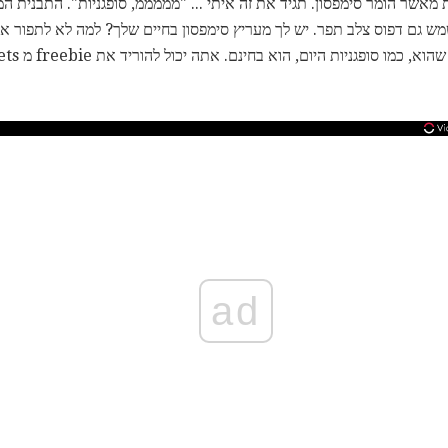
ת מאשר הומר סימפסון. תגיד את זה איתי ... "מממממ, סופגניות". התבנית ה
לשמש גם דפוס צלב תפר. יש לך מעריץ סימפסון בחיים שלך? למה לא לתפור 
גניות היום, הוא בחינם. אתה יכול להוריד את freebie מ Alpha Friend Bracelets
ad