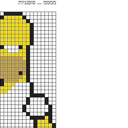
ממממ .... סופגניות