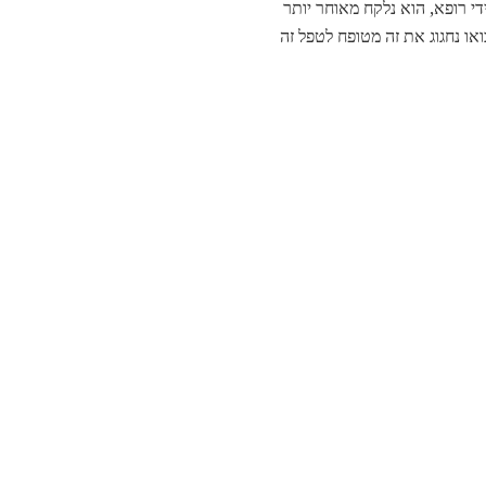
י רופא, הוא נלקח מאוחר יותר
Donut Do על ידי אנשי השירות. היום, בואו נחגוג את זה מטופח לטפל זה