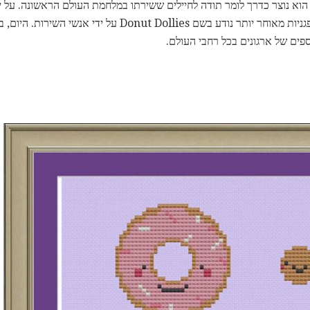
וא נוצר כדרך לומר תודה לחיילים ששירתו במלחמת העולם הראשונה. על יד
על ידי צבא הישע. שרתים של סופגניות מאוחר יותר נודע בשם llies
ספים של ארגונים בכל רחבי העולם.