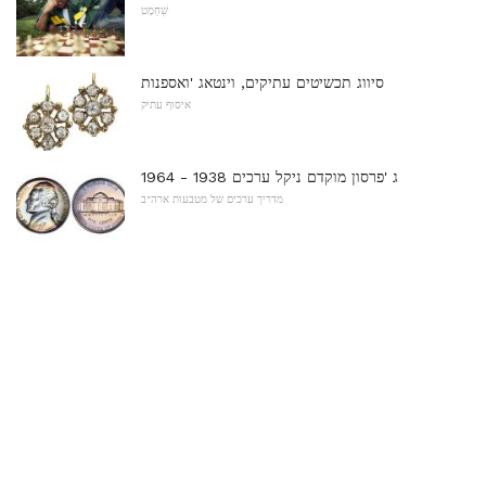
שַׁחְמָט
סיווג תכשיטים עתיקים, וינטאג 'ואספנות
איסוף עתיק
ג 'פרסון מוקדם ניקל ערכים 1938 - 1964
מדריך ערכים של מטבעות ארה"ב