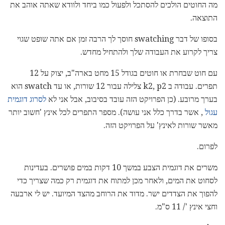
מה החוטים הולכים להסתכל ולפעול כמו ביחד ולוודא שאתה אוהב את
התוצאה.
בסופו של דבר swatching חוסך לך הרבה זמן אם אתה שופט שגוי
צריך לקרוע את העבודה שלך ולהתחיל מחדש.
עם חוט שבחרת או חוטים בגודל 15 מחט בארה"ב, יצוק על 12
תפרים. עבודה ב k2, p2 צלילה עבור 12 שורות, או עד swatch הוא
בערך מרובע. (כן הפרויקט הזה עובד בסיבוב, אבל אני לא
לסרוג דוגמית
עגול
, אשר בדרך כלל אני עושה). מספר התפרים לכל אינץ 'חשוב יותר
מאשר שורות לאינץ' על הפרויקט הזה.
לפרום.
משרים את דוגמית הצבע במשך 10 דקות במים פושרים. בעדינות
לסחוט את המים, ולאחר מכן למתוח את דוגמית רק כמה שצריך כדי
להפוך את הצדדים ישר. מדוד את הרוחב מהצד המיועד. יש לי ארבעה
וחצי אינץ '/ 11 ס"מ.