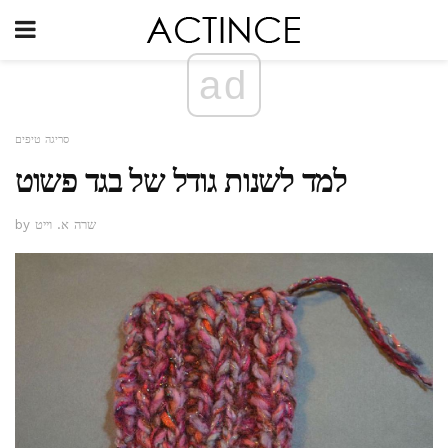
ad
סריגה טיפים
למד לשנות גודל של בגד פשוט
by שרה א. וייט