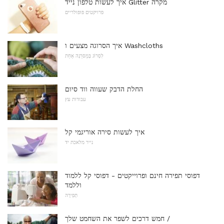
איך לעשות טלפון נייד Glitter מקרה
פרויקטים פופולריים
איך הסרוגה מצעים ו Washcloths
לִסְרוֹג בְּמַסרֵגָה אַחַת
החלת הדבק שעווה ווד סיום
עבודות עץ
איך לעשות סירה אוריגמי קל
נייר מלאכת יד
דפוסי תפירה חינם ופרוייקטים - דפוסי קל ללמוד
וללמד
תְפִירָה
חמש דרכים לשפר את השחמט שלך /