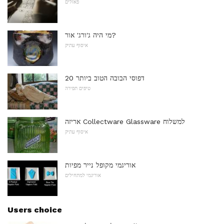
פאזלים
מי היה ג'ורג' אור?
איסוף עתיק
20 דפוסי הבובה הטוב ביותר
טיפים תפירה
אריזה Collectware Glassware למשלוח
איסוף עתיק
אוריגמי מקופל נייר מפיות
אוריגמי למתחילים
Users choice