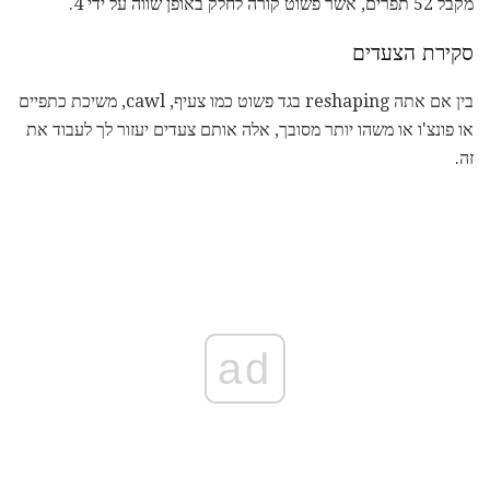
מקבל 52 תפרים, אשר פשוט קורה לחלק באופן שווה על ידי 4.
סקירת הצעדים
בין אם אתה reshaping בגד פשוט כמו צעיף, cawl, משיכת כתפיים
או פונצ'ו או משהו יותר מסובך, אלה אותם צעדים יעזור לך לעבוד את
זה.
ad