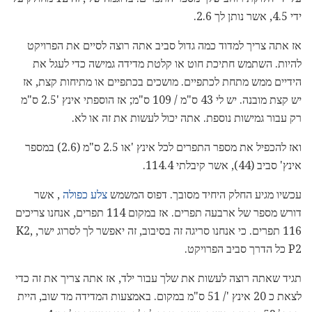
ידי 4.5, אשר נותן לך 2.6.
אז אתה צריך למדוד כמה גדול סביב אתה רוצה לסיים את הפרויקט
להיות. השתמש חתיכת חוט או קלטת מדידה גמישה כדי לעגל את
הידיים ממש מתחת לכתפיים. מושכים בכתפיים או מתיחות קצת, אז
יש קצת מובנה. יש לי 43 ס"מ / 109 ס"מ; אז הוספתי אינץ '2.5 ס"מ
רק עבור גמישות נוספת. אתה יכול לעשות את זה או לא.
ואז להכפיל את מספר התפרים לכל אינץ 'או 2.5 ס"מ (2.6) במספר
אינץ' סביב (44), אשר קיבלתי 114.4.
עכשיו מגיע החלק היחיד מסובך. דפוס המשמש
צלע כפולה
, אשר
דורש מספר של ארבעה תפרים. אז במקום 114 תפרים, אנחנו צריכים
116 תפרים. כי אנחנו סריגה זה בסיבוב, זה יאפשר לך לסרוג ישר, K2,
P2 כל הדרך סביב הפרויקט.
תגיד שאתה רוצה לעשות את שלך עבור ילד, אז אתה צריך את זה כדי
לצאת כ 20 אינץ '/ 51 ס"מ במקום. באמצעות המדידה מד שוב, היית