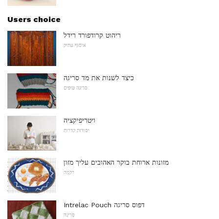
Users choice
ריהוט קרודפורד רידל
איסוף עתיק
כיצד לשנות את מד סריגה
סריגה טיפים
ויטריפיקציה
יסודות קדרות
מזונות ארוחת בוקר האהובים עליך מזון
רקמה
Intrelac Pouch דפוס סריגה
סְרִיגָה