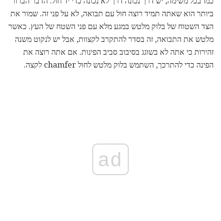
כמו בכל משימה, יש דרך נכונה דרך לא נכונה כדי יד חול. הדבר הברור
ביותר הוא שאתה תמיד רוצה חול עם תבואה, לא על פני זה. שמור את
הצד השטוח של בלוק מלטש במגע מלא עם פני השטח של העץ. כאשר
מלטש את התבואה, זה בסדר להתקרב לקצוות, אבל יש לנקוט משנה
זהירות כי אתה לא בשוגג בסיבוב סביב הפינות. אם אתה רוצה את
הפינה כדי להתרכך, השתמש בלוק מלטש לחול chamfer לקצה.
ad