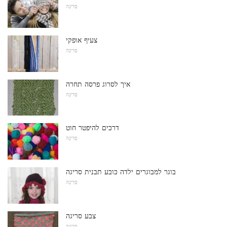
סְרִיגָה
צעיף אופקי
סְרִיגָה
איך לסרוג פרסה תחרה
סְרִיגָה
דרכים להיפטר חוט
סְרִיגָה
בוגר למבוגרים ילדה כובע תבנית סריגה
סְרִיגָה
צבע סריגה
סְרִיגָה