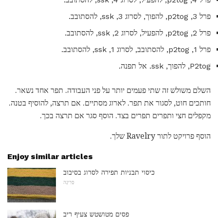
פרל 3, p2tog, להפוך, לסרוג 3, ssk, להסתובב.
פרל 2, p2tog, להפעיל, לסרוג 2, ssk, להסתובב.
פרל 1, p2tog, להסתובב, לסרוג 1, ssk, להסתובב.
P2tog, להפוך, ssk. אל תפנה.
השלם משולש זה שתי פעמים יותר על פני העבודה. תפר אחד נשאר.
חותכים חוט, לסגור את תפר. לארוג מסתיים. אם תרצה, להוסיף בטנה.
מקפלים חצי ותפרים תפרים בצד. הוסף סגר אם תרצה בכך.
הוסף פרויקט לתור Ravelry שלך.
Enjoy similar articles
כיסוי תבניות תפירה לסרוג בסיבוב
סְרִיגָה
פסים מטושטש צעיף ריב