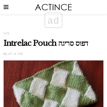
ad
סְרִיגָה
Intrelac Pouch דפוס סריגה
by שרה א. וייט