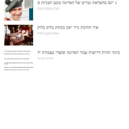
3 ג 'ינס בהשראת גברים של הסרוגה כובע תבניות
לִסְרוֹג בְּמַסרֵגָה אַחַת
איך חתיכת נייר יומן בקתת בלוק בלוק
טיפים QUILTING
ביגוד תווית דרישות עבור הסרוגה ומוצרי בעבודת יד
טיפים הסרוגה