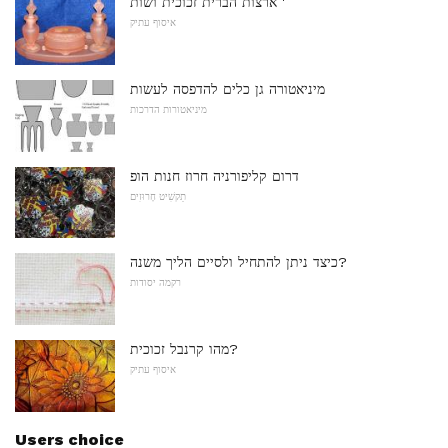
ארצות הברית זכוכית ושות '
איסוף עתיק
מיניאטורה גן כלים להדפסה לעשות
מיניאטורות הדרכות
דרום קליפורניה חרוז חנות הופ
תַקשִׁיט חָרוּזִים
כיצד ניתן להתחיל ולסיים הליך משנה?
רקמה יסודות
מהו קרנבל זכוכית?
איסוף עתיק
Users choice