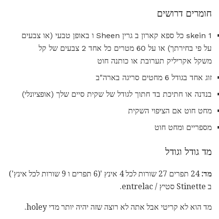
חומרים דרושים
1 skein כל ספא קארון ב גרין Sheen ו באופן טבעי (או צבעים
על פי בחירתך) או על 60 מטרים כל אחד 2 צבעים של קל
משקל אקריליק תערובת או כותנה חוט
זוג אחד בגודל 6 מחטים סריגה בארה"ב
בנדנה או חתיכת בד חתוך לגודל של שקית סיים שלך (אופציונלי)
מחט חוט אם הציפוי השקית
מספריים ומחט חוט
מד גודל וגודל
מד:
24 תפרים 27 שורות לכל 4 אינץ '(6 תפרים ו 9 שורות לכל אינץ')
ב Stinette סטיץ / entrelac.
מד הוא לא קריטי אבל אתה לא רוצה שזה יהיה יותר מדי holey.