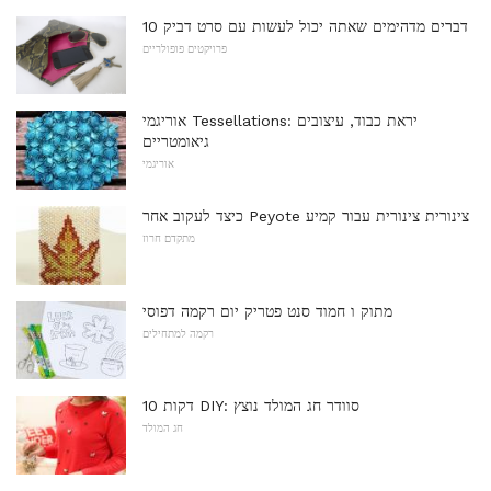
10 דברים מדהימים שאתה יכול לעשות עם סרט דביק
פרויקטים פופולריים
אוריגמי Tessellations: יראת כבוד, עיצובים
גיאומטריים
אוריגמי
כיצד לעקוב אחר Peyote צינורית צינורית עבור קמיע
מתקדם חרוז
מתוק ו חמוד סנט פטריק יום רקמה דפוסי
רקמה למתחילים
10 דקות DIY: סוודר חג המולד נוצץ
חג המולד