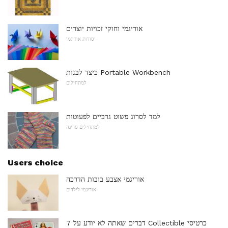
אוריגמי וחוקי זכויות יוצרים
יסודות אוריגמי
כיצד לבנות Portable Workbench
למתחילים
למד לסרוג פשוט גרביים לפעוטות
למתחילים סריגה
Users choice
אוריגמי אצבע בובות הדרכה
אוריגמי לילדים
7 דברים שאתה לא יודע על Collectible כרטיסי