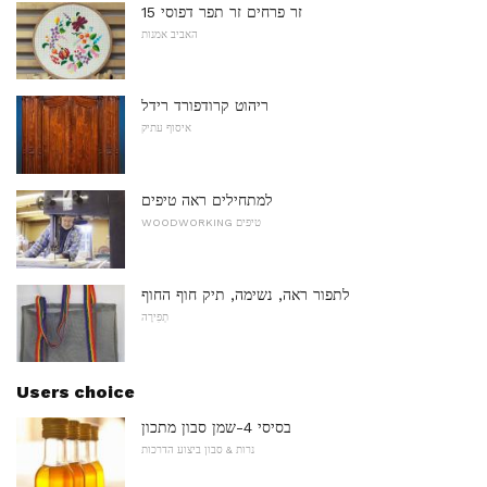
15 זר פרחים זר תפר דפוסי
האביב אמנות
ריהוט קרודפורד רידל
איסוף עתיק
למתחילים ראה טיפים
WOODWORKING טיפים
לתפור ראה, נשימה, תיק חוף החוף
תְפִירָה
Users choice
בסיסי 4-שמן סבון מתכון
נרות & סבון ביצוע הדרכות