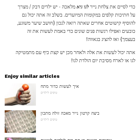
כדי לסיים את צלחת נייר
לגו גיא
מלאכה - יש ילדים דבק / מצרך
על חתיכות קלפים במקומות המיועדים. בשלב זה אתה יכול גם
להוסיף קישוטים אחרים שאתה רואה לנכון {חושב שיער משוגע,
כובעים ואפילו רגשות פנים שונים כדי באמת לעשות את זה
בעצמך} ואז להציג בגאווה!
אתה יכול לעשות את אלה ולאחר מכן יש קצת כיף עם מתמטיקה
לגו או לארח מסיבת יום הולדת לגו!
Enjoy similar articles
איך לעשות כדור מתח
טיפים לילדים
ביצה קרטון נייר מאכה זולה מתכון
טיפים לילדים