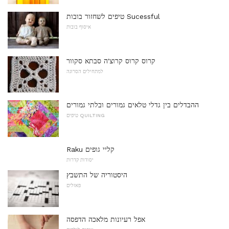
טיפים לשחזור בובות Sucessful
איסוף בובות
קרוס קרוס קרוצ'ה סבתא סקוור
למתחילים הסרוגה
ההבדלים בין גדלי טלאים גמורים ובלתי גמורים
טיפים QUILTING
Raku קליי גופים
יסודות קדרות
היסטוריה של התשבץ
פאזלים
אפל רעיונות מלאכה הדפסה