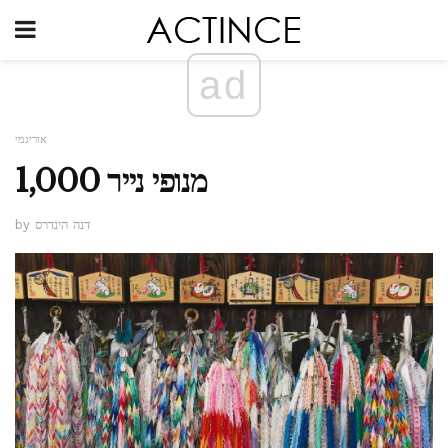
ad
אוריגמי
1,000 מנופי נייר
by דנה הינדרס