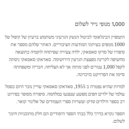
1,000 מנופי נייר לשלום
הקמפיין הבינלאומי לביטול הנשק הגרעיני משתמש ברעיון של קיפול של
1000 מנופים בעיתוני המודעות הציבוריים. האתר שלהם מספר את
סיפורו של סדקו סאסאקי, ילדה צעירה שפיתחה לוקמיה כתוצאה
מחשיפה לקרינה מפצצת הגרעין הירושימה. סאדאקו סאסאקי ניסתה
לקפל 1,000 עגורים לפני מותה אך לא הצליחה. חבריה ומשפחתה
סיימו את הפרויקט בזיכרונה.
למרות שהיא נפטרה ב 1955, סאדאקו סאסאקי עדיין נזכר היום כסמל
עולמי של ילדים חפים מפשע שנפגעו במלחמה. סיפורה מסופר בפירוט
רב בספר הילדים
סדקו
ועשרות ספרי העמודים של אלינור קואר.
הספר נקרא בדרך כלל בבתי הספר היסודיים הם חלק מתוכניות חינוך
לשלום.