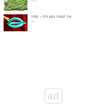
סְרִיגָה
איך לעשות כובע בלון - קסדה
קֶסֶם
ad