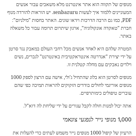
מנופים של תקווה הוא אתר אינטרנט מלא משאבים עבור אנשים
המעוניינים ללמוד איך לעשות senbazuru. יש הוראות להורדה מנוף
PDF, כמו גם הרבה הדרכות וידאו שונים. האתר בחסות "מילניום":
חברת "טאקדה אונקולוגיה", ארגון שיתרום תרומה עבור כל משאלה
באתר.
המטרה שלהם היא לאחד אנשים מכל רחבי העולם במאבק נגד סרטן
על ידי יצירת "אנדרטה אינטראקטיבית באינטרנט" לגברים, נשים
וילדים נאבקים עם מחלה קטלנית זו.
מנופים לסרטן הוא בלוג שהתחיל ג'ולי, אישה עם הרצון לספק 1000
מנופים אוריגמי לחולים בודדים הזקוקים להראות תמיכה כפי שהם
עוברים טיפולים כימותרפיים.
אתה יכול למנות חולה לקבל עגורים על ידי שליחת לה דוא"ל.
1,000 מנופי נייר לנפגעי צונאמי
הרעיון של קיפול 1000 מנופים נייר משמש לעתים כדי להעלות את