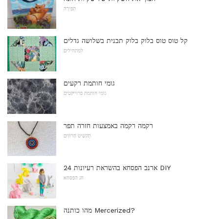
תְפִירָה
קל טוס טוס בלוק בלוק תבנית בשלושה גדלים
למתחילים
גומי חותמת רקעים
גומי חותמת פרוייקטים
רקמה רקמה באמצעות חזרה תפר
תַקשִׁיט חָרוּזִים
24 ארנב הפסחא בהשראת רעיונות DIY
חג הפסחא
מהו כותנה Mercerized?