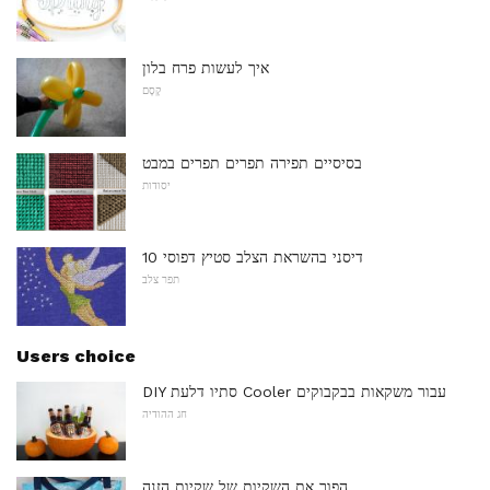
איך לעשות פרח בלון
קֶסֶם
בסיסיים תפירה תפרים תפרים במבט
יסודות
10 דיסני בהשראת הצלב סטיץ דפוסי
תפר צלב
Users choice
DIY סתיו דלעת Cooler עבור משקאות בבקבוקים
חג ההודיה
הפוך את השקיות של שקיות הזנה