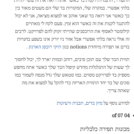
התעורר, התנגדות לקנות בד כאשר אתה רואה את זה עשוי להיות
בלתי אפשרי. במקרה שלי, המקורות בד שלי הם מעטים מאוד בין
כך כאשר אני רואה בד שאני אוהב או למצוא מציאה, אני לא יכול
להתנגד לקנות את זה כאשר הוא זמין. פעם לקח לי מאתיים
קילומטר לאסוף את הרוכסנים שהייתי זקוק להם לפרויקט. לרבים
זה אולי נראה בלתי אפשרי אבל אזור ניו יורק אינו בשפע בחנויות
בדים או תפירה מיוחדת notions כגון
תיקי רוכסן הארנק
.
תווית הבד שלך עם תוכן סיבים, רוחב וכמות יארד לך, יכול לחסוך
לך שעות של התגלגלות מחדש קיפול הבד שלך כאשר אתה מחפש
מספיק בד לפרויקט מסוים. כמו סטאש שלך גדל מנסה לשמור כמו
סוגים של בד יחד התווית האריזה כדי להקל על למצוא את מה
שאתה צריך.
למידע נוסף על
מיון בדים, תבנית ורעיונות
04 of 07
מכונות תפירה כלכליות