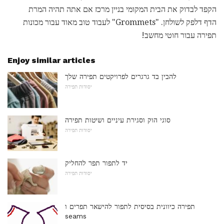
הקפד לבדוק את הבית המקומי בניין מרכז אם אתה תהיה המרת
הדף דלפק לשולחן. "Grommets" לעבוד טוב מאוד עבור מכונות
תפירה עבור חוטי מחשב!
Enjoy similar articles
להבין בד גרגרים לפרויקטים תפירה שלך
יסודות תפירה
סוגי הוק וסגירת עיניים ושיטות תפירה
יסודות תפירה
יד לתפור תפר להחליק
יסודות תפירה
תפירה כיוונית בסיסית לתפור להישאר תפרים ו
seams