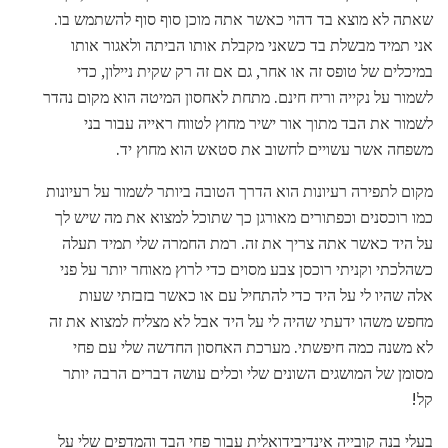
שאתה לא מוצא בד דהוי כאשר אתה מוכן סוף סוף להשתמש בו.
אני תמיד מבשלת בד כשאני מקבלת אותו הביתה ולאגור אותו
במיכלים של טופס זה או אחר, גם אם זה רק שקית ניילון, כדי
לשמור על נקייה וריח חינם. מתחת לאחסון המיטה הוא מקום נהדר
לשמור את הבד מתוך אור ישיר מחוץ לטווח ראייה עבור בני
משפחה אשר עשויים לחשוב את סטאש הוא מחוץ יד.
מקום לתפירה רעיונות הוא הדרך הטובה ביותר לשמור על רעיונות
כמו רוכסנים וכפתורים מאורגן כך שתוכל למצוא את מה שיש לך
על היד כאשר אתה צריך את זה. רמת החמרה שלי תמיד תעלה
כשהלכתי וקניתי רוכסן צבע מסוים כדי לרוץ מאוחר יותר על פני
אלה שהיו לי על היד כדי להתחיל עם או כאשר בזבזתי שעות
מחפש משהו ידעתי שהיה לי על היד אבל לא מצליח למצוא את זה
לא משנה כמה חיפשתי. מערכת האחסון החדשה שלי עם פחי
מסומן של המושגים השונים שלי וכלים עושה דברים הרבה יותר
קל!
בעלי בנה קובייה אינדיבידואלית עבור פחי הבד והמדפים שלי על