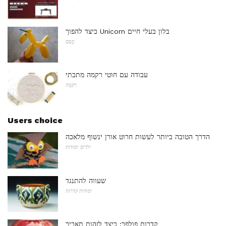
כיצד להפוך Unicorn בלון בעלי חיים
קֶסֶם
עבודה עם חוטי רקמה מתכתי
רִקמָה
Users choice
הדרך הטובה ביותר לעשות חרוט אורן ינשוף מלאכה
ילדים יסודות
שעווה להתנגד
יסודות קדרות
קדרות פולפר: כיצד לזהות תאריך