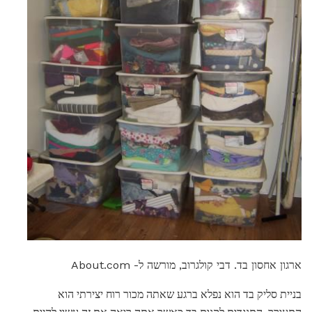
ארגון אחסון בד. דבי קולגרוב, מורשה ל- About.com
בניית סליק בד הוא נפלא ברגע שאתה מכור רוח יצירתי הוא