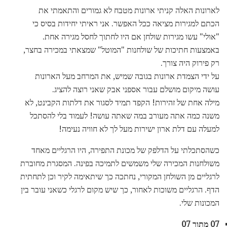
לארונות האלה קניתי ארונות מטבח לא גמורים והתאמתי את
הכתם למגירות מציאה ככל האפשר. אני ראיתי יחידות בסיס כי
"אולי" עשו מגירות שולחן אם היו לחתוך לחסל מגירה אחת.
באמצעות חתיכות של שולחנות "המוטל" שמצאתי במכירה בחצר,
רק פירוק היה צורך.
על ידי הצמדת ארונות בגובה שמיש, את המרחב מעל הארונות
עושה מיקום מושלם עבור אספני אבק שאני רוצה להציג.
מילה אחת של זהירות! הקפד תמיד לסגור את דלתות הקבינט, לא
משנה כמה אתה מעורב במה שאתה עושה! לעמוד בלי להסתכל
למעלה עם דלת ארון ישירות מעל לך לא חוויה נעימה!
כשהסתכלתי על הדלפק של מכונת התפירה, היו הרגליים מאחד
משולחנות המכירה שלי משמשים לתמיכה בפינה. המסגרת מחוברת
לרגליים מן השולחן המקורי, נחתכה כך שיתאימה לקיר וכן לתחתית
הדף. הרגליים משוכות לאחור, כך שיש מקום לרגלי כשאני עובר בין
המכונות שלי.
07 מתוך 07