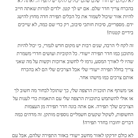
לא לכולם יש חדר שלם שהם יכולים להקדיש לתפירה. ואתה לא
בהכרח צריך חדר שלם. אם יש לך קטן. ילדים למרות שאתה חייב
להיות אזור שיכול לשמור את כל הכלים תפירה חדה מחוץ להישג
ידם. מספריים, סיכות חותכי סיבוב, רק כדי שם כמה, לא שייכים
בידיים קטנות!
זה לקח לי הרבה, שנים רבות יש מקום חדש לגמרי, כי יכול להיות
מתוכנן כמו חדר תפירה ייעודי. כל הקוביות ועושים חדרי משמרת
שהיו לי לאורך המסע, גרמו לי לחשוב ארוכות וקשות על מה שאני
צריך בחלל תפירה ייעודי שלי אבל הצרכים שלי הם לא בהכרח
אותם צרכים כמו מישהו אחר.
אני משתף את תוכנית הרצפה שלי, כך שתוכל לבחור מה חשוב לך
או אולי להשתמש בתוכנית הרצפה שלי עם התאמות כדי לענות על
הצרכים שלך תפירה. אם אתה בונה חדר תפירה מן העצמות
החשופות, לשקול שקעים חשמליים נוספים מותקן. זה מדהים כמה
דברים יחוברו בחדר תפירה!
לא כולם יזדקקו לאזור מחשב ייעודי באזור התפירה שלהם, אבל עם