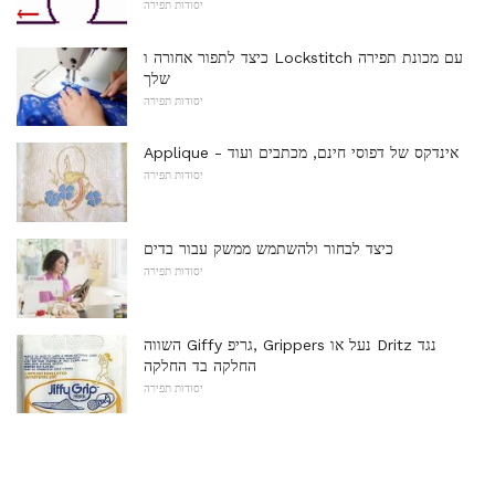
יסודות תפירה
כיצד לתפור אחורה ו Lockstitch עם מכונת תפירה
שלך
יסודות תפירה
Applique - אינדקס של דפוסי חינם, מכתבים ועוד
יסודות תפירה
כיצד לבחור ולהשתמש ממשק עבור בדים
יסודות תפירה
השווה Giffy גריפ, Grippers נעל או Dritz נגד
החלקה בד החלקה
יסודות תפירה