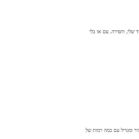
 שלי, ותפירה. עם או בלי
תה רוצה לשקול ברצינות להוסיף את המנורה אליו. הוא כולל אור 28 ואט בהיר ומגדיל עם כמה רמות של