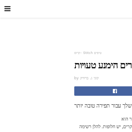
קרוס- Stitch טיפים
ים הימנע טעויות
by קוני ג. ברוויק
שלך עבור תפירה טובה יותר
ר הוא
הם יקרים, יש חלופות. להלן רשימה