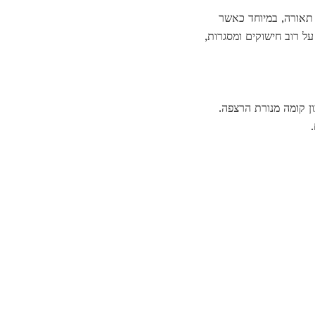
מפקטי אור ומגדיל המסייע stitchers בפתרון בעיות תאורה, במיוחד כאשר
מתאים על רוב חישוקים ומסגרות,
 אמיתי 24w מלאכה פלוס מנורת קומה להביא אור טבעי בתוך הבית עם זה OTT-Lite נכון קומה מנורת הרצפה.