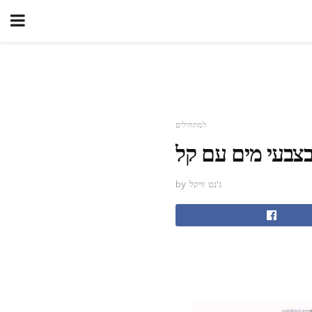
למתחילים
by ג'נט וויקל