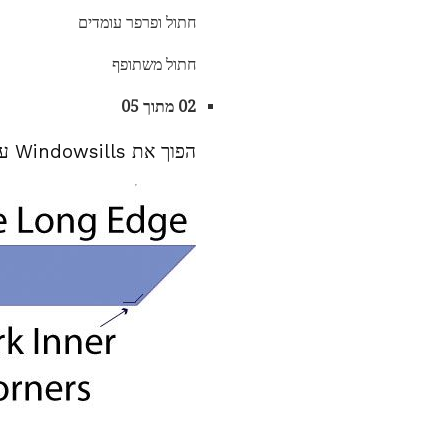
חתול ופרפר עומדים
חתול משתופף
02 מתוך 05
הפוך את Windowsills עבור אקוורל שלך חתול השמיכה