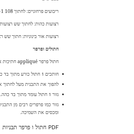
ריבועים פרחוניים: לחתוך 108 2-1 / 2 "x 2-1 / 2" ריבועים, מגוון
רצועות כהות: לחתוך שש רצועות 3 "על פני הדגים של ב
רצועות אור בינוניות: חתוך שש רצועות "3" על פנ
חתולים ופרפר
חתול פרפר appliqué חתיכות אינם כוללים קצבת התפר.
חותכים 1 חתול כורע מתוך בד כהה.
להפוך את התבנית מעל לחתוך א
גזור 1 חתול עומד מתוך בד כהה.
גזור כמו פרפרים רבים מן התבנ
ומכסים את השמיכה.
PDF חתול ו פרפר תבניות