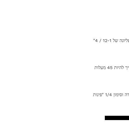
השתמש ברצועות בד 3 "בינוניות וקטנות כדי ליצור את המסגרות העליונות והשמורות, רוטרי חותך מסגרת עליונה של 12-1 / 4"
השתמש באותה טכניקה כדי לחתוך תשע מסגרות הצד מן הנותרים בינוני רצועות בד אור. כל מסגרת צד צריך להיות 45 מעלות
חתום בצמתים בצדו האחורי של כל רצועה, סמוך לקצות הצדדים הקצרים. זה קל לעשות את זה על ידי מדידה וסימון 1/4 "פינות