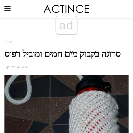
ad
סְרִיגָה
סרוגה בקבוק מים חמים ומוביל דפוס
by שרה א. וייט