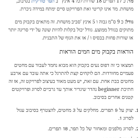
מד:
כ 17 תפרים 18 שורות לכל 4 אינץ
'
ב
תפר טורקית
בסיבוב,
מושחת. מד אינו קריטי ואת הפרויקט סיים ימתח במידה ניכרת.
גודל:
כ 9 ס"מ גבוה ו 5 אינץ 'סביב מושחת. זה מתאים בקבוק מים
מתוקים בגודל ממוצע. גודל יכול בקלות להיות שונה על ידי סריגה יותר
או שורות פחות בבסיס ו / או את הגוף של התבנית.
הוראות בקבוק מים חמים הוראות
תמצאו כי זה דפוס נעים בקבוק הוא מבוא נחמד לעבוד עם מחטים
פעמיים מחודדות. הם לוקחים קצת להתרגל כי אתה עובד עם ארבע
מחטים בבת אחת. עם זאת, יש מעט מאוד בעיצוב לפרויקט זה, אז זה
חתיכת beginner נהדר שיגדיר אותך עד גרביים לסרוג ופרויקטים
קטנים אחרים בסיבוב.
יצוק על 9 תפרים. מחלקים על 3 מחטים, להצטרף בסיבוב עגול
לסרוג 1.
לסרוג מלפנים ומאחור של כל תפר, 18 תפרים.