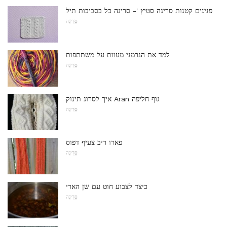
פנינים קטנות סריגה סטיץ '- סריגה כל בסביבות תיל
סְרִיגָה
למד את הגרמני מעוות על משתתפות
סְרִיגָה
איך לסרוג תינוק Aran גוף חליפה
סְרִיגָה
פארו ריב צעיף דפוס
סְרִיגָה
כיצד לצבוע חוט עם שן הארי
סְרִיגָה