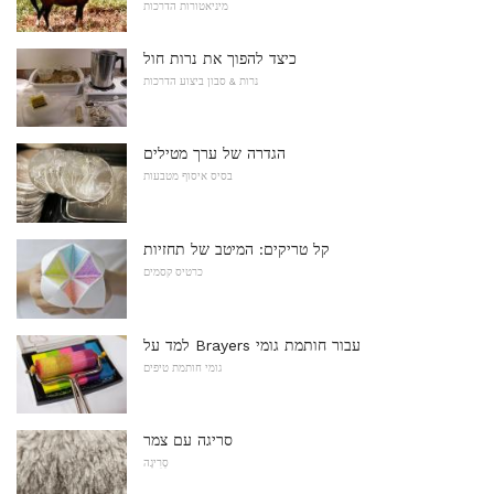
מיניאטורות הדרכות
כיצד להפוך את נרות חול
נרות & סבון ביצוע הדרכות
הגדרה של ערך מטילים
בסיס איסוף מטבעות
קל טריקים: המיטב של תחזיות
כרטיס קסמים
למד על Brayers עבור חותמת גומי
גומי חותמת טיפים
סריגה עם צמר
סְרִיגָה