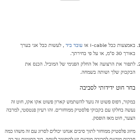
באמצעות כבל I-cable או
עובד ביד
, לעשות כבל אני בערך
באורך 30 ס"מ, או על פי בחירתך.
לתפור את הרצועה אל החלק הפנימי של המוביל. הכנס את
הבקבוק שלך ושותה בשמחה.
בחר חוט ידידותי לסביבה
במקור, דפוס פשוט זה נועד להשתמש קארון פשוט אקו אקו, חוט זה
נעשה בחלקו עם בקבוקי פלסטיק ממוחזרים. זהו רעיון פנטסטי, למרבה
הצער, חוט מאז הופסק.
מיזוג פלסטיק ממוחזר לתוך סיבים אנחנו יכולים לסרוג עם זה משהו כמה
חברות מודעת לסביבה מודעת יש להמשיך לשחק. רוב החוטים עד כה