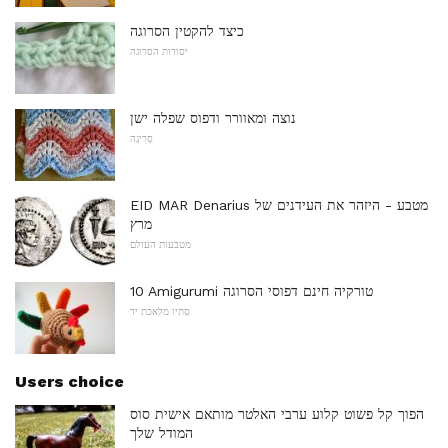
כיצד להקטין הסרוגה
יסודות הסרוגה
נוצה ומאוורר ודפוס שפלה ישן
סְרִיגָה
EID MAR Denarius מטבע - היזהר את העידנים של
מרץ
מטבעות העולם
10 Amigurumi טורקיה חינם דפוסי הסרוגה
סתיו מלאכת יד
Users choice
הפוך קל פשוט קלוע ערבי האלטר מותאם אישית סוס
המודל שלך