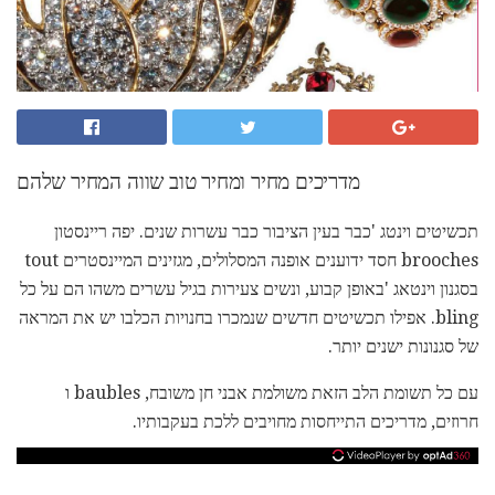
מדריכים מחיר ומחיר טוב שווה המחיר שלהם
תכשיטים וינטג 'כבר בעין הציבור כבר עשרות שנים. יפה ריינסטון
brooches חסד ידוענים אופנה המסלולים, מגזינים המיינסטרים tout
בסגנון וינטאג 'באופן קבוע, ונשים צעירות בגיל עשרים משהו הם על כל
bling. אפילו תכשיטים חדשים שנמכרו בחנויות הכלבו יש את המראה
של סגנונות ישנים יותר.
עם כל תשומת הלב הזאת משולמת אבני חן משובח, baubles ו
חרוזים, מדריכים התייחסות מחויבים ללכת בעקבותיו.