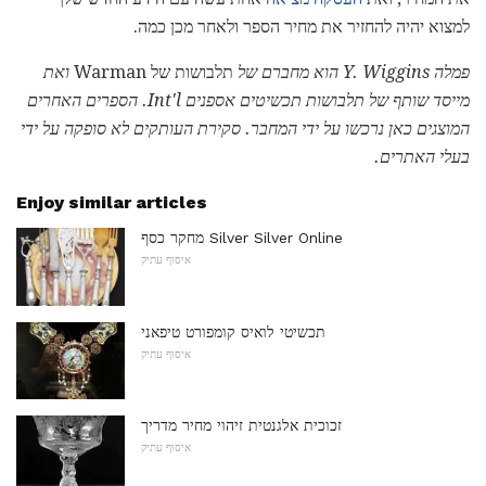
למצוא יהיה להחזיר את מחיר הספר ולאחר מכן כמה.
פמלה Y. Wiggins הוא מחברם של
תלבושות של Warman
ואת
מייסד שותף של תלבושות תכשיטים אספנים Int'l.
הספרים האחרים
המוצגים כאן נרכשו על ידי המחבר.
סקירת העותקים לא סופקה על ידי
בעלי האתרים.
Enjoy similar articles
מחקר כסף Silver Silver Online
איסוף עתיק
תכשיטי לואיס קומפורט טיפאני
איסוף עתיק
זכוכית אלגנטית זיהוי מחיר מדריך
איסוף עתיק