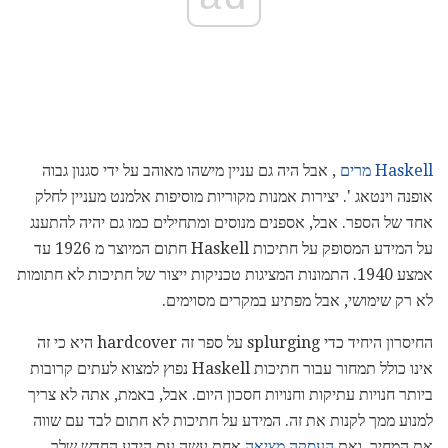
Haskell מרים
, אבל היה גם עניין מישהו מאוהב על ידי סגנון גבוה
אופנה וינטאג '. יצירות אמנות מקוריות מוסיפות אלמנט מעניין לחלק
אחד של הספר. אבל, אספנים מנוסים ומתחילים כמו גם יהיה להתענג
על המידע המסופק על חתיכות Haskell חתום המיוצר מ 1926 עד
אמצע 1940. התמונות המציגות טכניקות ייצור של חתיכות לא חתומות
לא רק שימושי, אבל מפתיע במקרים מסוימים.
החיסרון היחיד כדי splurging על ספר זה hardcover היא כי זה
אינו כולל תמחור עבור חתיכות Haskell נפוץ למצוא לעתים קרובות
ביותר חנויות עתיקות וחנויות חסכון היום. אבל, באמת, אתה לא צריך
למנוע ממך לקנות את זה. המידע על חתיכות לא חתום לבד עם שווה
את המחיר, ואת
העסקה מציאה
אחת עשה עם הידע החדש שלך