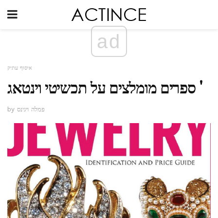
ad
איסוף עתיק
ספרים מומלצים על תכשיטי וינטאג '
by פמלה ויגינס