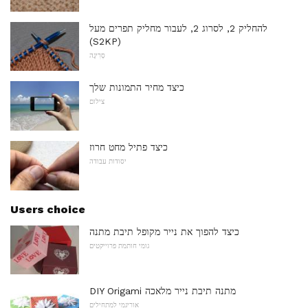
להחליק 2, לסרוג 2, לעבור מחליק תפרים מעל
(S2KP)
סְרִיגָה
כיצד מחיר התמונות שלך
צילום
כיצד פתיל מחט חרוז
יסודות עבודה
Users choice
כיצד להפוך את נייר מקופל תיבת מתנה
גומי חותמת פרוייקטים
DIY Origami מתנה תיבת נייר מלאכה
אוריגמי למתחילים