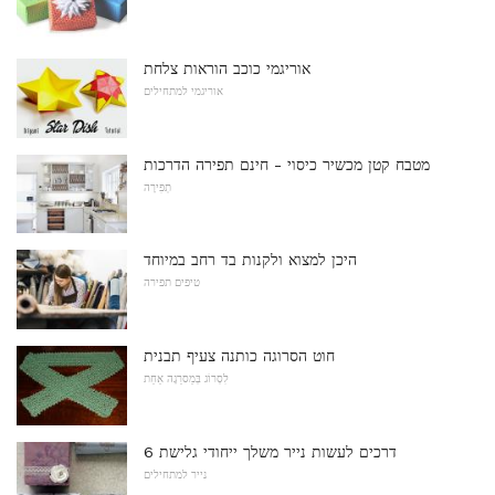
אוריגמי כוכב הוראות צלחת
אוריגמי למתחילים
מטבח קטן מכשיר כיסוי - חינם תפירה הדרכות
תְפִירָה
היכן למצוא ולקנות בד רחב במיוחד
טיפים תפירה
חוט הסרוגה כותנה צעיף תבנית
לִסְרוֹג בְּמַסרֵגָה אַחַת
6 דרכים לעשות נייר משלך ייחודי גלישת
נייר למתחילים