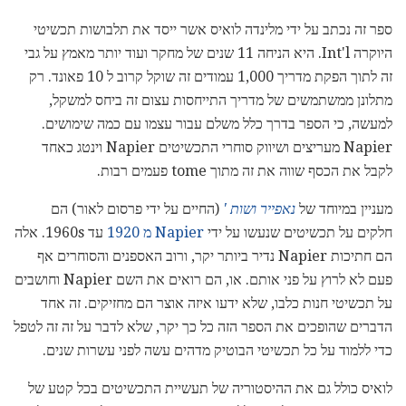
ספר זה נכתב על ידי מלינדה לואיס אשר ייסד את תלבושות תכשיטי
היוקרה Int'l. היא הניחה 11 שנים של מחקר ועוד יותר מאמץ על גבי
זה לתוך הפקת מדריך 1,000 עמודים זה שוקל קרוב ל 10 פאונד. רק
מתלונן ממשתמשים של מדריך התייחסות עצום זה ביחס למשקל,
למעשה, כי הספר בדרך כלל משלם עבור עצמו עם כמה שימושים.
Napier מעריצים ושיווק סוחרי התכשיטים Napier וינטג כאחד
לקבל את הכסף שווה את זה מתוך tome פעמים רבות.
מעניין במיוחד של
נאפייר ושות '
(החיים על ידי פרסום לאור) הם
חלקים על תכשיטים שנעשו על ידי
Napier מ 1920
עד 1960s. אלה
הם חתיכות Napier נדיר ביותר יקר, ורוב האספנים והסוחרים אף
פעם לא לרוץ על פני אותם. או, הם רואים את השם Napier וחושבים
על תכשיטי חנות כלבו, שלא ידעו איזה אוצר הם מחזיקים. זה אחד
הדברים שהופכים את הספר הזה כל כך יקר, שלא לדבר על זה זה לטפל
כדי ללמוד על כל תכשיטי הבוטיק מדהים עשה לפני עשרות שנים.
לואיס כולל גם את ההיסטוריה של תעשיית התכשיטים בכל קטע של