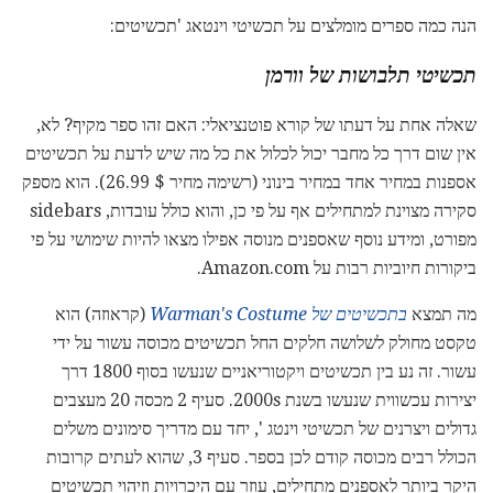
הנה כמה ספרים מומלצים על תכשיטי וינטאג 'תכשיטים:
תכשיטי תלבושות של וורמן
שאלה אחת על דעתו של קורא פוטנציאלי: האם זהו ספר מקיף? לא,
אין שום דרך כל מחבר יכול לכלול את כל מה שיש לדעת על תכשיטים
אספנות במחיר אחד במחיר בינוני (רשימה מחיר $ 26.99). הוא מספק
סקירה מצוינת למתחילים אף על פי כן, והוא כולל עובדות, sidebars
מפורט, ומידע נוסף שאספנים מנוסה אפילו מצאו להיות שימושי על פי
ביקורות חיוביות רבות על Amazon.com.
מה תמצא
בתכשיטים של Warman's Costume
(קראוזה) הוא
טקסט מחולק לשלושה חלקים החל תכשיטים מכוסה עשור על ידי
עשור. זה נע בין תכשיטים ויקטוריאניים שנעשו בסוף 1800 דרך
יצירות עכשווית שנעשו בשנת 2000s. סעיף 2 מכסה 20 מעצבים
גדולים ויצרנים של תכשיטי וינטג ', יחד עם מדריך סימונים משלים
הכולל רבים מכוסה קודם לכן בספר. סעיף 3, שהוא לעתים קרובות
היקר ביותר לאספנים מתחילים, עוזר עם היכרויות וזיהוי תכשיטים