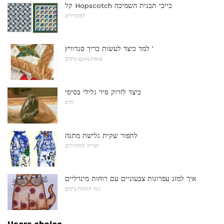
קל Hopscotch בייבי תבנית השמיכה
למתחילים
למד כיצד לעשות כריך סנדוויץ '
טיפים QUILTING
כיצד לזרוק סיר גלילי בסיסי
חרס
לתפור שקית גלישת מתנה
תפירה למתחילים
איך למזג עפרונות צבעוניים עם רוחות מינרליים
גומי חותמת טיפים
Users choice