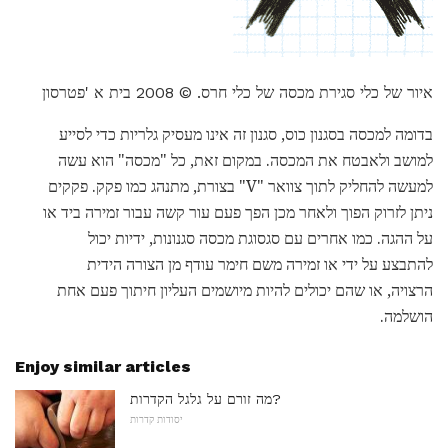
איור של כלי סגירת מכסה של כלי חרס. © 2008 בית א 'פטרסון
בדומה למכסה בסגנון כוס, סגנון זה אינו מעסיק גלריות כדי לסייע
למושב ולאבטח את המכסה. במקום זאת, כל "מכסה" הוא עשה
למעשה להחליק לתוך צוואר "V" בצורת, מתנהג כמו פקק. פקקים
ניתן לזרוק הפוך ולאחר מכן הפך פעם עור קשה עבור זמירה ביד או
על ההגה. כמו אחרים עם סגסוגת מכסה סגנונות, ידיות יכול
להתבצע על ידי או זמירה משם חימר עודף מן הצורה הידית
הרצויה, או שהם יכולים להיות מיושמים העליון חיתוך פעם אחת
הושלמה.
Enjoy similar articles
מה זורם על גלגל הקדרות?
יסודות קדרות