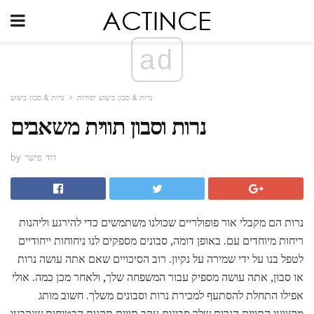
ad
נרות & סבון ביצוע יסודות
נרות & סבון ביצוע
נרות וסבון תווית משאבים
by דוד פישר
נרות הם מקבלי אור פופולריים שכולנו משתמשים כדי להירגע וליהנות
ריחות מיוחדים עם. באופן דומה, סבונים מספקים לנו ניחוחות ייחודיים
לטפל בנו על ידי שמירה על נקיון. רוב הסיכויים שאם אתה עושה נרות
או סבון, אתה עושה מספיק עבור המשפחה שלך, ולאחר מכן כמה. אולי
אפילו התחלת להסתעף למכירת נרות וסבונים משלך. חשוב מותג
מקצועי התווית הנרות שלך סבונים עקב תווית תקנות הבטיחות שנקבעו