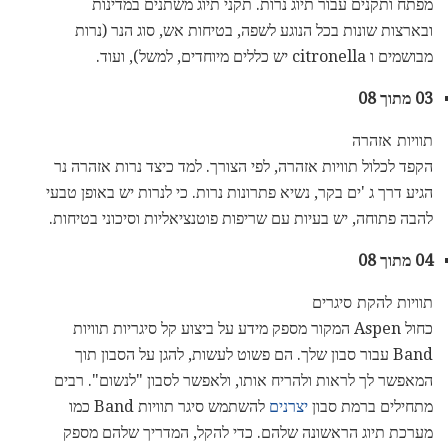
מפתח ותקנים עבור תיוג נרות. תקני תיוג משתנים במדינות
ובארצות שונות בכל הנוגע לשפה, בטיחות אש, סוג הנר (נרות
מבושמים ו citronella יש כללים מיוחדים, למשל), ועוד.
03 מתוך 08
תוויות אזהרה
הקפד לכלול תוויות אזהרה, לפי הצורך. למד כיצד נרות אזהרה נר
הגיע דרך ג 'ים בקר, נשיא פתרונות נרות. כי לנרות יש באופן טבעי
להבה פתוחה, יש בעיות עם שריפות פוטנציאליות וסיכוני בטיחות.
04 מתוך 08
תוויות להקת סיגרים
כחול Aspen המקור מספק מידע על ביצוע קל סיגריות תוויות
Band עבור סבון שלך. הם פשוט לעשות, להגן על הסבון תוך
המאפשר לך לראות ולהריח אותו, ולאפשר לסבון "לנשום". רבים
מתחילים ברמת סבון
יצרנים
להשתמש סיגר תוויות Band כמו
מערכת תיוג הראשונה שלהם. כדי להקל, המדריך שלהם מספק