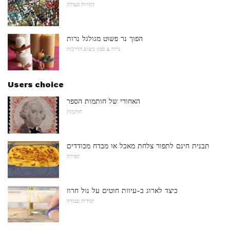
דמויות פעולה
הפוך נר פשוט מגולגל נרות
נרות & סבון ביצוע הדרכות
Users choice
האחורי של חותמות הספר
חותמות
תבנית חינם לתפור צלחת מאכל או מבדח מבודדים
תְפִירָה
כיצד לארוג ב-עיוות חוטים על נול חרוז
יסודות עבודה