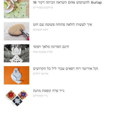
18 השראה הביתה דקור DIYs להשתמש Burlap
פרויקטים פופולריים
איך לעשות לולאה פתוחה פשוטה עם חוט
הכנת תכשיטים
חינם הסרוגה מלאך דפוסי
לִסְרוֹג בְּמַסרֵגָה אַחַת
קל אוריגמי רוח רפאים עבור ליל כל הקדושים!
אוריגמי לילדים
נייר פרח קופסת מתנה
נייר למתחילים