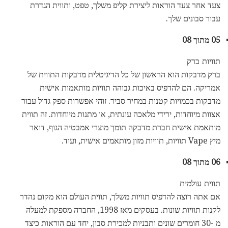
צעד אחר צעד הוראות ליצירת קליפ משלך, טפט, ותווית הגדרת
עבור סבונים שלך.
05 מתוך 08
תוויות ברק
ברק מדבקות הוא הראשון של כל הדיגיטלית מדבקות התווית של
אמריקה. הם להדפיס באיכות גבוהה תוויות מותאמות אישית
מדבקות בכמויות קטנות במחיר סביר. זוהי אפשרות ספק גדול עבור
אצוות מיוחדות, ירידי מלאכה עונתית, או מתנות מיוחדות. זה תווית
מותאמת אישית חברת מדבקה תומך מוצרי אמבטיה הגוף, דואר
מיץ Vape תוויות, תוויות מזון מותאמים אישית, ועוד.
06 מתוך 08
תווית עולמית
אם אתה רוצה להדפיס תוויות משלך, תווית העולם הוא מקום נהדר
לקנות תוויות שונות. בעסקים מאז 1998, החברה מספקת למעלה
מ -30 חומרים שונים ותבניות למכירת סבון, יחד עם הוראות כיצד