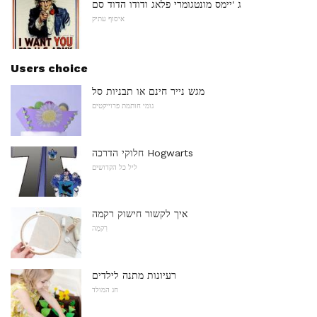
ג 'יימס מונטגומרי פלאג ודודו הדוד סם
איסוף עתיק
Users choice
מגש נייר חינם או תבניות סל
גומי חותמת פרוייקטים
חלוקי הדרכה Hogwarts
ליל כל הקדושים
איך לקשור חישוק רקמה
רִקמָה
רעיונות מתנה לילדים
חג המולד