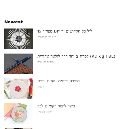
Newest
15 מפחיד DIY ליל כל הקדושים זר
ליל כל הקדושים
לסרוג 2 יחד דרך לולאה אחורית (K2Tog TBL)
יסודות והטוויה
תפירה פרחים נועזים ויפים
רִקמָה
כיצד ליצור רקומים לבד
רקמה בינונית