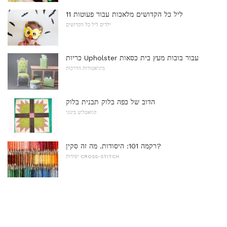
11 ליל כל הקדושים מלאכות עבור פעוטות
ילדים ליל כל הקדושים
כריות Upholster עבור בובות מעץ בית כסאות
מיניאטורות הדרכות
הדוב של כפה בלוק תבנית בלוק
קוואטלינג בינוני
רקמה 101: היסודות. מה זה סקין?
יסודות CROSS-STITCH