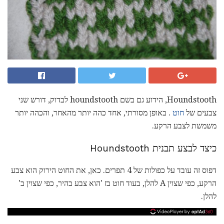
Houndstooth, הידוע גם בשם houndstooth לבדוק, דורש שני
צבעים של
חוט
. באופן מסורתי, אחד כהה יותר מהאחר, והכהה יותר
משמשת לצבע הרקע.
כיצד לבצע תבנית Houndstooth
דפוס זה עובד על כפולות של 4 תפרים. כאן, את החוט הירוק הוא צבע
הרקע, כפי שצוין A להלן, בעוד חוט בז 'הוא צבע בהיר, כפי שצוין ב'
להלן.