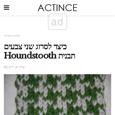
ad
יסודות והטוויה
כיצד לסרוג שני צבעים
Houndstooth תבנית
by שרה א. וייט