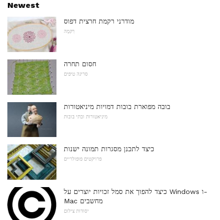
Newest
מודרני רקמת חרצית דפוס
רִקמָה
חסום תחרה
סריגה טיפים
בובה מפוארת בובות דמויות מיניאטורות
מיניאטורות ובתי בובות
כיצד לתכנן מסגרות תמונה ישנות
פרויקטים פופולריים
כיצד להפוך את סמל זכויות יוצרים על Windows ו-
Mac מחשבים
יסודות צילום