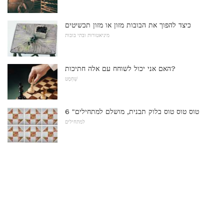
כיצד להפוך את הבובות מזון או מזון תכשיטים
מיניאטורות ובתי בובות
האם אני יכול לשוחח עם אלה חתיכות?
שַׁחְמָט
6 "טוס טוס טוס בלוק תבנית, מושלם למתחילים
למתחילים