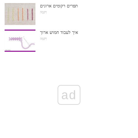
תפרים רקומים ארוגים
רִקמָה
איך לעבוד חמוש ארוך
רִקמָה
ad