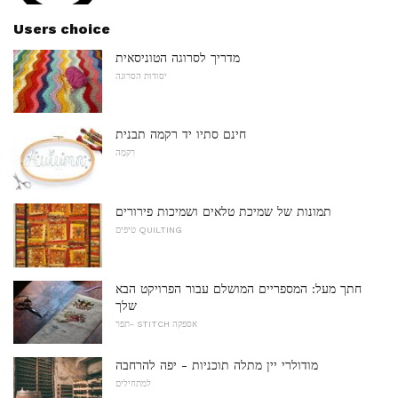
Users choice
מדריך לסרוגה הטוניסאית
יסודות הסרוגה
חינם סתיו יד רקמה תבנית
רִקמָה
תמונות של שמיכת טלאים ושמיכות פירורים
טיפים QUILTING
חתך מעל: המספריים המושלם עבור הפרויקט הבא
שלך
תפר- STITCH אספקה
מודולרי יין מתלה תוכניות - יפה להרחבה
למתחילים