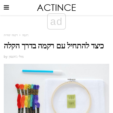
ad
רִקמָה
רקמה יסודות
כיצד להתחיל עם רקמה בדרך הקלה
by מולי ג'והנסון