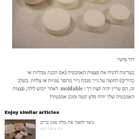
דוד פישר
בעדינות להניח את פצצות האמבטיה (אם הכנת טבליות או
כדורים) החוצה על נייר מגבת נייר מרופד עוגיות או צלחת. בשלב
זה, הם עדיין יהיה קצת רך ו moldable. לאחר ייבוש לילה, פצצות
האמבטיה שלך יהיה סלע קשה ומוכן אמבטיה!
Enjoy similar articles
כיצד להפוך את מלח סבון ברים
נרות & סבון ביצוע