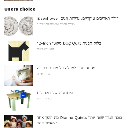
Users choice
Eisenhower דולר תאריכים עיקריים, נדירות וזנים
מדריך ערכים של מטבעות ארה"ב
12-Inch סקוטי Dog Quilt בלוק תבנית
קוואטלינג בינוני
מה זה מנוף למעלה על מכונת תפירה
ציוד תפירה
היתרונות של רולר לוח
יסודות קדרות
מה הופך אחד Dionne Quints בובה הגדר שווה יותר
מאשר אחר?