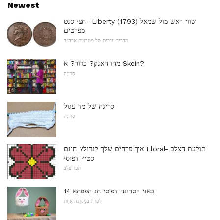
Newest
חצי סנט- Liberty שווי ראש מול שמאל (1793)
מפרטים
מדריך ערכים של מטבעות ארה"ב
מהו האנק? כדור? א Skein?
סְרִיגָה
סריגה של מד עגול
סְרִיגָה
איך פרחים שלך לגדול? חינם Floral- תולעת הצלב
סטיץ דפוסי
תפר צלב
14 באני הסרוגה דפוסי חג הפסחא
לִסְרוֹג בְּמַסרֵגָה אַחַת