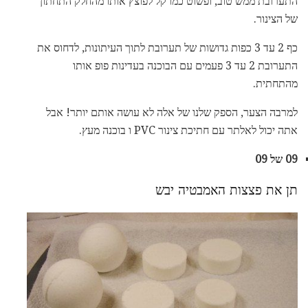
התערובת ממש טוב, ופשוט כמו קל לפוצץ אותו מהחלק התחתון
של הצינור.
כף 2 עד 3 כפות גדושות של תערובת לתוך העיתונות, לדחוס את
התערובת 2 עד 3 פעמים עם הבוכנה בעדינות פופ אותו
מהתחתית.
למרבה הצער, הספק שלנו של אלה לא עושה אותם יותר! אבל
אתה יכול לאלתר עם חתיכת צינור PVC ו בוכנה מעץ.
09 של 09
תן את פצצות האמבטיה יבש