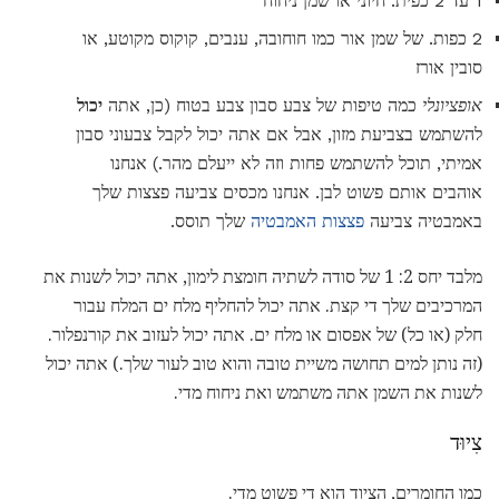
1 עד 2 כפית. חיוני או שמן ניחוח
2 כפות. של שמן אור כמו חוחובה, ענבים, קוקוס מקוטע, או
סובין אורז
אופציונלי
כמה טיפות של צבע סבון צבע בטוח (כן, אתה
יכול
להשתמש בצביעת מזון, אבל אם אתה יכול לקבל צבעוני סבון
אמיתי, תוכל להשתמש פחות וזה לא ייעלם מהר.) אנחנו
אוהבים אותם פשוט לבן. אנחנו מכסים צביעה פצצות שלך
באמבטיה צביעה
פצצות האמבטיה
שלך תוסס.
מלבד יחס 2: 1 של סודה לשתיה חומצת לימון, אתה יכול לשנות את
המרכיבים שלך די קצת. אתה יכול להחליף מלח ים המלח עבור
חלק (או כל) של אפסום או מלח ים. אתה יכול לעזוב את קורנפלור.
(זה נותן למים תחושה משיית טובה והוא טוב לעור שלך.) אתה יכול
לשנות את השמן אתה משתמש ואת ניחוח מדי.
צִיוּד
כמו החומרים, הציוד הוא די פשוט מדי.