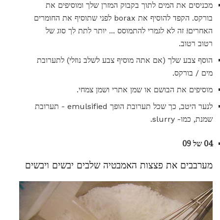
מכניסים את המים לתוך בקבוק המזרן שלך ומוסיפים את
בורקס. הקפד להוסיף את borax לפני שתוסיף את החומרים
האחרים! זה לא לגמרי להתמוסס ... יותר לתת לך סוג של
רטוב רטוב.
הוסף צבע שלך (אם אתה מוסיף צבע לשלב נוזלי) לתערובת
מים / בורקס.
מוסיפים את הבושם או שמן אתרי ושמן צמחי.
לנער היטב, כך שכל תערובת הופך emulsified - תערובת
שמנת, כמו- slurry.
04 של 09
מערבבים את פצצות האמבטיה שלבים יבשים ויבשים