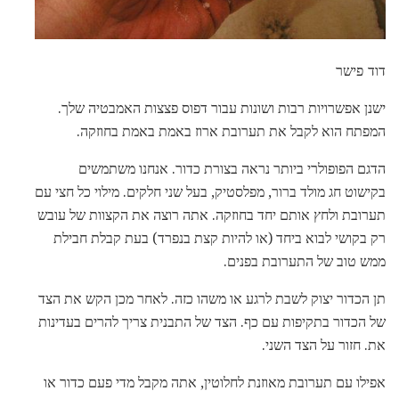
דוד פישר
ישנן אפשרויות רבות ושונות עבור דפוס פצצות האמבטיה שלך.
המפתח הוא לקבל את תערובת ארוז באמת באמת בחוזקה.
הדגם הפופולרי ביותר נראה בצורת כדור. אנחנו משתמשים
בקישוט חג מולד ברור, מפלסטיק, בעל שני חלקים. מילוי כל חצי עם
תערובת ולחץ אותם יחד בחוזקה. אתה רוצה את הקצוות של עובש
רק בקושי לבוא ביחד (או להיות קצת בנפרד) בעת קבלת חבילת
ממש טוב של התערובת בפנים.
תן הכדור יצוק לשבת לרגע או משהו כזה. לאחר מכן הקש את הצד
של הכדור בתקיפות עם כף. הצד של התבנית צריך להרים בעדינות
את. חזור על הצד השני.
אפילו עם תערובת מאוזנת לחלוטין, אתה מקבל מדי פעם כדור או