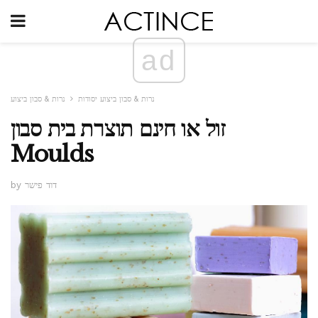
ad
נרות & סבון ביצוע יסודות
נרות & סבון ביצוע
זול או חינם תוצרת בית סבון
Moulds
by דוד פישר