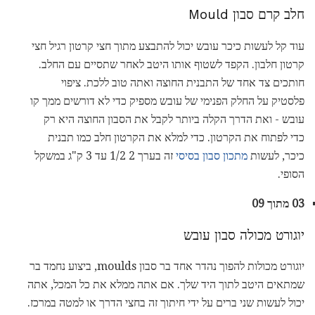
חלב קרם סבון Mould
עוד קל לעשות כיכר עובש יכול להתבצע מתוך חצי קרטון רגיל חצי
קרטון חלבון. הקפד לשטוף אותו היטב לאחר שתסיים עם החלב.
חותכים צד אחד של התבנית החוצה ואתה טוב ללכת. ציפוי
פלסטיק על החלק הפנימי של עובש מספיק כדי לא דורשים ממך קו
עובש - ואת הדרך הקלה ביותר לקבל את הסבון החוצה היא רק
כדי לפתוח את הקרטון. כדי למלא את הקרטון חלב כמו תבנית
כיכר, לעשות
מתכון סבון בסיסי
זה בערך 2 1/2 עד 3 ק"ג במשקל
הסופי.
03 מתוך 09
יוגורט מכולה סבון עובש
יוגורט מכולות להפוך נהדר אחד בר סבון moulds, ביצוע נחמד בר
שמתאים היטב לתוך היד שלך. אם אתה ממלא את כל המכל, אתה
יכול לעשות שני ברים על ידי חיתוך זה בחצי הדרך או למטה במרכז.