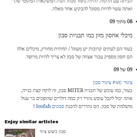
הביתה עם הלקוח. להיות נחמד מנהל חנות המשקאות המקומי שלך
ואתה עשוי להיות מסוגל להבקיע אחד מאלה.
08 מתוך 09
מיכלי אחסון מזון כמו תבניות סבון
בעוד הם לעתים קרובות יש מעוגל / תחתית מחורץ, מיכלים אלה
הם חסון מספיק עבור אצווה של סבון לא צריך להיות מרופד.
09 של 09
צינור PVC צינור סבון
בעוד, כמו עובש של תבנית MITER סבון, זה לוקח קצת בנייה,
אתה יכול לקבל עובש נהדר רק כמה דולרים שהופכים בר עגול
מושלמת של סבון. הם נהדרים להכנת
סבונים loofah
!
Enjoy similar articles
סבון ביצוע ציוד