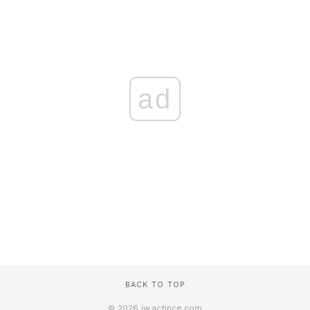
ad
BACK TO TOP
© 2026 iw.actince.com