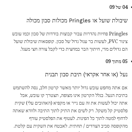
04 של 09
שיבולת שועל או Pringles מכולות סבון מכולה
Pringles פחיות נהדרות עבור קבוצות בודדות של סבון וכמו עובש
צינור PVC, לעשות בר עגול גדול של סבון. קופסאות שיבולת שועל
הם גדולים מדי, חיתוך הבר במחצית כדי לקבל צורה חצי מעגל.
05 מתוך 09
נעל (או אחר אקראי) תיבת סבון תבנית
אם אתה מחפש עובש גדול יותר מאשר קרטון חלב, נסה להשתמש
בתיבת הנעל. בגלל הקרטון אינו מצופה, תצטרך קו עובש, אבל
אתה יכול לעשות את זה עם נייר או מקפיא (האהובים עלי) שקית
פלסטיק קל משקל. רק לשים את התיק לתוך התיבה ולוודא שאתה
לדחוף למטה לתוך כל הפינות. לעטוף את הפלסטיק עודף
מהקופסה סביב הצדדים / תחתית. לאבטח את השקית עם קלטת.