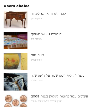
Users choice
כדי לשחזר או לא לשחזר?
איסוף עתיק
משחקי Word הגדולים
משחקי לוח
דאום ננסי
איסוף עתיק
כיצד להחליף רוכסן שבור על ג 'ינס שלך
טיפים תפירה
עיצובים עבור פרוטות לינקולן בשנת 2009
מדריך ערכים של מטבעות ארה"ב