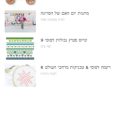
מתנות יום האם של הסרוגה
לִסְרוֹג בְּמַסרֵגָה אַחַת
9 קרוס סטיץ גבולות דפוסי
תפר צלב
8 רקמה דפוסי & טכניקות מרחבי העולם
רקמה בינונית