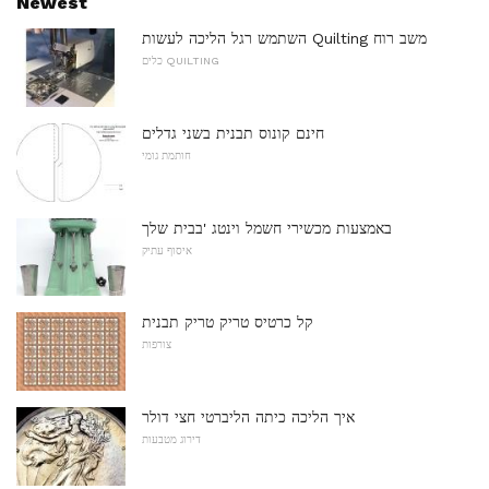
Newest
השתמש רגל הליכה לעשות Quilting משב רוח
כלים QUILTING
חינם קונוס תבנית בשני גדלים
חותמת גומי
באמצעות מכשירי חשמל וינטג 'בבית שלך
איסוף עתיק
קל כרטיס טריק טריק תבנית
צורפות
איך הליכה כיתה הליברטי חצי דולר
דירוג מטבעות