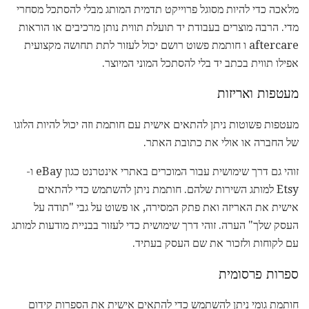
מלאכה כדי להיות מסוגל פרוייקט תדמית המותג מבלי להסתכל מסחרי
מדי. הרבה מוצרים בעבודת יד תועלת תווית נותן מרכיבים או הוראות
aftercare ו חותמת פשוט רושם יכול לעזור לתת תחושה מקצועית
אפילו תווית בכתב יד בלי להסתכל המוני המיוצר.
מעטפות ואריזות
מעטפות פשוטות ניתן להתאים אישית עם חותמת וזה יכול להיות הלוגו
של החברה או אולי את כתובת האתר.
זוהי גם דרך שימושית עבור המוכרים באתרי אינטרנט כגון eBay ו-
Etsy למותג השירות שלהם. חותמת ניתן להשתמש כדי להתאים
אישית את האריזה ואת פתק המסירה, או פשוט על גבי "תודה על
העסק שלך" הערה. זוהי דרך שימושית כדי לעזור בבניית מודעות למותג
עם לקוחות ולזכור את שם העסק בעתיד.
ספרות פרסומית
חותמת גומי ניתן להשתמש כדי להתאים אישית את הספרות קידום