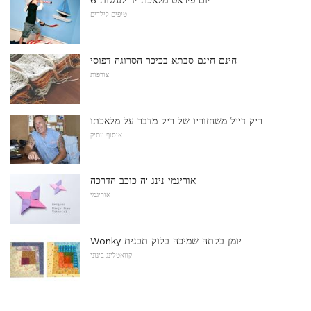
6 יום פיראט מלאכת יד לעשות
טיפים לילדים
חינם חינם סבתא בכיכר הסרוגה דפוסי
צורפות
ריק דייל משחזוריו של ריק מדבר על מלאכתו
איסוף עתיק
אוריגמי נינג 'ה כוכב הדרכה
אוריגמי
Wonky יומן בקתה שמיכה בלוק תבנית
קוואטלינג בינוני