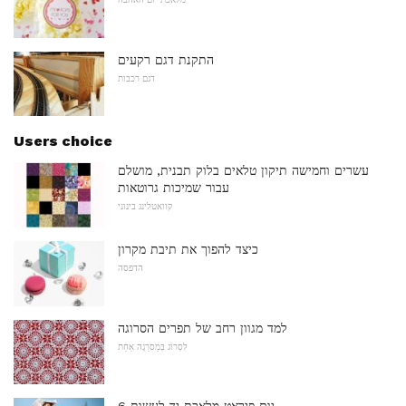
התקנת דגם רקעים
דגם רכבות
Users choice
עשרים וחמישה תיקון טלאים בלוק תבנית, מושלם
עבור שמיכות גרוטאות
קוואטלינג בינוני
כיצד להפוך את תיבת מקרון
הדפסה
למד מגוון רחב של תפרים הסרוגה
לִסְרוֹג בְּמַסרֵגָה אַחַת