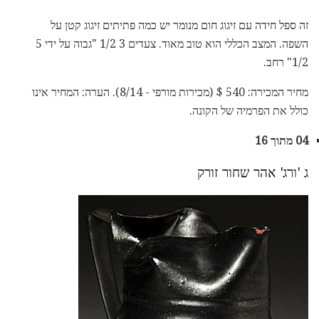
זה ספל חידה עם זיגוג חום מנומר יש כמה פתיתים זיגוג קטן על
השפה. המצב הכללי הוא טוב מאוד. צעדים 3 1/2 "גבוה על ידי 5
1/2" רחב.
מחיר המכירה: 540 $ (מכירות מורפי - 8/14). הערה: המחיר אינו
כולל את הפרמיה של הקונה.
04 מתוך 16
ג 'ורג' אהר שחור זורק