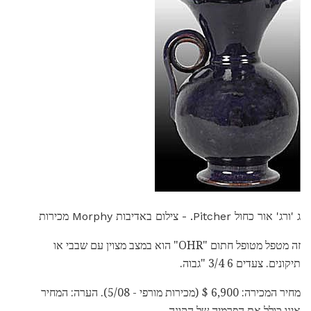
ג 'ורג' אור כחול Pitcher. - צילום באדיבות Morphy מכירות
זה מטפל מטופל חתום "OHR" הוא במצב מצוין עם שבבי או
תיקונים. צעדים 6 3/4 "גבוה.
מחיר המכירה: 6,900 $ (מכירות מורפי - 5/08). הערה: המחיר
אינו כולל את הפרמיה של הקונה.