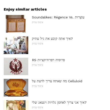
Enjoy similar articles
Soundalikes: Régence Vs. עוֹצְרוּת
איסוף עתיק
איך אתה קובע את גיל עתיק?
איסוף עתיק
RS פרוסיה רפרודוקציות
איסוף עתיק
מה שאתה צריך לדעת על Celluloid
איסוף עתיק
איך אני צריך לאחסן גלויות וינטאג שלי?
איסוף עתיק