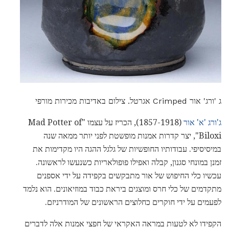
ג 'ורג' אור Crimped אגרטל. צילום באדיבות מכירות מורפי
ג'ורג 'א' אור
(1857-1918), הכריז על עצמו "Mad Potter of
Biloxi", יצר קדרות אמנות מופשטת לפני יותר ממאה שנה
במיסיסיפי. עבודותיו החופשיות של גלגל ההגה היו מקדימות את
זמנן במונחי סגנון, קבלה ואפילו פופולאריות כשנעשו לראשונה.
עכשיו כלי החיפוש של אור מתבקשים בקפידה על ידי אספנים
מתקדמים של כלי חרס ומוצגים ביראת כבוד במוזיאונים. הוא נלמד
לפעמים על ידי חוקרים כחלוצים הראשונים של המודרניזם.
הקפידו לא לטעות במראה האקראי של חפצי אמנות אלה לדברים