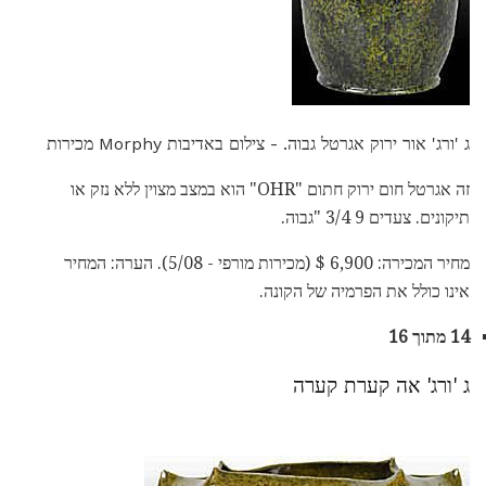
ג 'ורג' אור ירוק אגרטל גבוה. - צילום באדיבות Morphy מכירות
זה אגרטל חום ירוק חתום "OHR" הוא במצב מצוין ללא נזק או
תיקונים. צעדים 9 3/4 "גבוה.
מחיר המכירה: 6,900 $ (מכירות מורפי - 5/08). הערה: המחיר
אינו כולל את הפרמיה של הקונה.
14 מתוך 16
ג 'ורג' אה קערת קערה