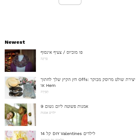
Newest
פו מוביוס / צעיף אינסוף
סְרִיגָה
חץ הקיץ שלך לחתוך Offs: יצירת שולט מרוסק מבוקר
או Hem
תְפִירָה
9 אמנות פשוטה ליום גשום
ילדים אמנות
14 קל DIY Valentines לילדים
מלאכת יום האהבה