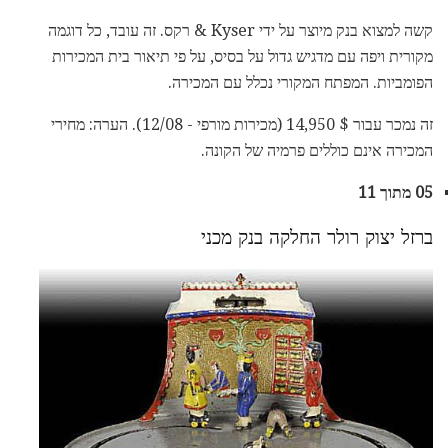
קשה למצוא בנק מיוצר על ידי Kyser & רקס. זה עובד, כל דוגמה
מקורית ויפה עם מדגיש גדול על בסיס, על פי תיאור בית המכירות
הפומביות. המפתח המקורי נכלל עם המכירה.
זה נמכר עבור $ 14,950 (מכירות מורפי - 12/08). הערה: מחירי
המכירה אינם כוללים פרמיה של הקונה.
05 מתוך 11
ברזל יצוק רולר החלקה בנק מכני