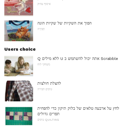
איסוף עתיק
הפוך את השקיות של שקיות הזנה
תְפִירָה
Users choice
Q ללא מילים U אתה יכול להשתמש ב Scrabble
משחקי לוח
להצלת חולצות
טיפים תפירה
לחץ על ארבעה טלאים של בלוק תיקון כדי להפחית
תפרים גדולים
טיפים QUILTING