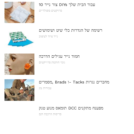
10 צור נייר DIYs עבור הבית שלך
פרויקטים פופולריים
רשימה של הגדרות כלי שיט ושימושים
נייר ציוד לעיצוב
חמוד נייר עגילים הדרכה
גומי חותמת פרוייקטים
מסמרים, Brads ו- Tacks מחברים נגרות
עבודות עץ
תומאס מנוע טנק DCC מפענח מתקנים
פריסות הרכבת דגם