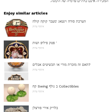
המכירה אינם כוללים פרמיה של הקונה.
Enjoy similar articles
הערכת סודה וינטאג 'מעבר קוקה קולה
איסוף עתיק
פטק פיליפ ושות '
איסוף עתיק
האם זה מזכרת מורי או תכשיטים אבלים?
איסוף עתיק
קח Swing ב גולף Collectibles
איסוף עתיק
בלריק אירי פורצלן