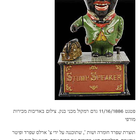
פטנט 11/16/1886 גדם רמקול מכני בנק. צילום באדיבות מכירות
מורפי
תוצרת שפרד חומרה ושות ', שתוכננה על ידי צ' ארלס שפרד ופיטר