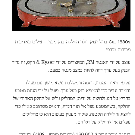
Ca. 1880s ברזל יצוק רולר החלקה בנק מכני. - צילום באדיבות
מכירות מורפי
עוצב על ידי האנטר RM, המיוצרים על ידי Kyser & רקס, זה נדיר
הבנק בעל ערך דווח להיות במצב מנטה כמעט.
על פי תיאור המכרז, דוגמה זו משלבת נושא מושך עם פעולה
נחמדה ונדיר כדי להמציא בנק בעל ערך. פועל על ידי הנחת מטבע
בחריץ על הגג ולחיצה על ידית; המחליק גולש אל החלק האחורי של
החלקה, כשהמטבע נופל אל תוך הגדה, והאיש מסתובב כאילו כדי
להציג זר לילדה הקטנה. פיקוח מעניין בעיצוב הוא כי מחליקים
נופלים אין להחליק על רגליהם.
בנק זה נמכר עבור $ 160,000 (מכירות מורפי - 4/08). הערה: