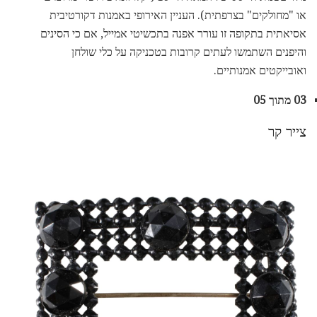
או "מחולקים" בצרפתית). העניין האירופי באמנות דקורטיבית
אסיאתית בתקופה זו עורר אפנה בתכשיטי אמייל, אם כי הסינים
והיפנים השתמשו לעתים קרובות בטכניקה על כלי שולחן
ואובייקטים אמנותיים.
03 מתוך 05
צייר קר