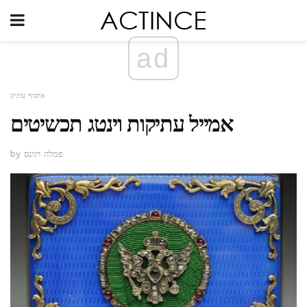
ad
איסוף עתיק
אמייל עתיקות וינטג תכשיטים
by פמלה ויגינס