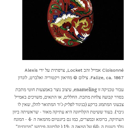
Cloisonné אמייל זהב Locket, צרפתית על ידי Alexis
Falize, ca. 1867. צילום © מוזיאון ויקטוריה ואלברט, לונדון
עבור טכניקה זו enameling, עיצוב נוצר באמצעות חוטי מתכת
בסדר קבועה צלחת מתכת. החללים, או התאים,
משויכים
באמייל
צבעוני המתמזג ברקע (בניגוד
לפליק-ג'ור
המתואר להלן, שאין לו
גיבוי). בעוד ששיטת הקלויזונה היא עתיקה מאוד - שראשיתה ביוון
העתיקה, ברומא ובמצרים, כמו גם ביזנטיום מהמאה ה -4 - המונח
נולד בשנות ה -60 של המאה ה -19 (
קלויזונה
פירושו "מרוכזים"