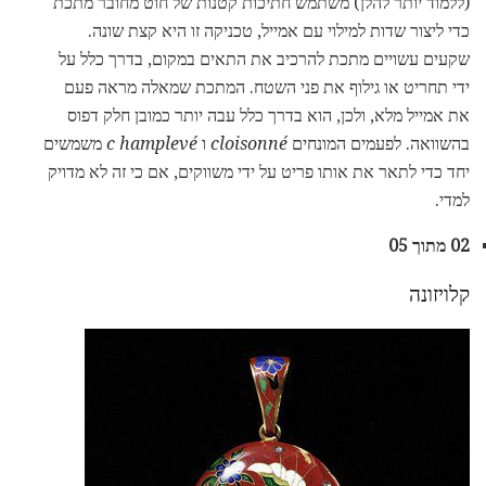
(ללמוד יותר להלן) משתמש חתיכות קטנות של חוט מחובר מתכת
כדי ליצור שדות למילוי עם אמייל, טכניקה זו היא קצת שונה.
שקעים עשויים מתכת להרכיב את התאים במקום, בדרך כלל על
ידי תחריט או גילוף את פני השטח. המתכת שמאלה מראה פעם
את אמייל מלא, ולכן, הוא בדרך כלל עבה יותר כמובן חלק דפוס
בהשוואה. לפעמים המונחים
cloisonné
ו
hamplevé
c
משמשים
יחד כדי לתאר את אותו פריט על ידי משווקים, אם כי זה לא מדויק
למדי.
02 מתוך 05
קלויזונה