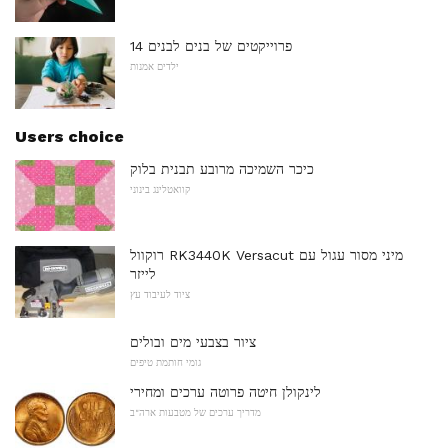
14 פרוייקטים של בנים לבנים
ילדים אמנות
Users choice
כיכר השמיכה מרובע תבנית בלוק
קוואטלינג בינוני
רוקוול RK3440K Versacut מיני מסור עגול עם
לייזר
ציוד לעיבוד עץ
ציור בצבעי מים ובולים
גומי חותמת טיפים
לינקולן חיטה פרוטה ערכים ומחירי
מדריך ערכים של מטבעות ארה"ב