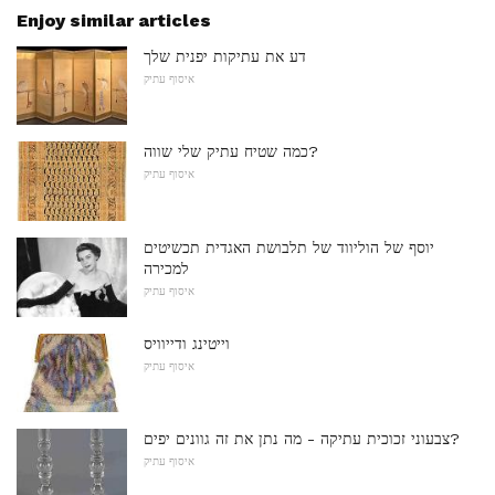
Enjoy similar articles
דע את עתיקות יפנית שלך
איסוף עתיק
כמה שטיח עתיק שלי שווה?
איסוף עתיק
יוסף של הוליווד של תלבושת האגדית תכשיטים
למכירה
איסוף עתיק
וייטינג ודייוויס
איסוף עתיק
צבעוני זכוכית עתיקה - מה נתן את זה גוונים יפים?
איסוף עתיק