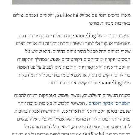
מארז כרטיס רוסי עם אמייל Guilloché, יהלומים ואבנים. צילום
באדיבות מכירות מורפי
העיצוב בסוג זה של enameling נוצר על ידי דפוס מכונות דפוס
גיאומטרי או קווי גלי לתוך משטח מתכת ציפוי זה עם אמייל בצבע
שקוף בגוונים החל פסטל בהיר גוונים בהירים. הוא שימש על
תכשיטי יוקרה ואובייקטים דקורטיביים שנעשו במהלך התקופות
הוויקטוריאניות והאדוארדיות. חתיכות ניתן לצבוע על פני השטח
כדי להוסיף קישוט נוסף, או ממצאים מתכת יכול להיות מודבקת
מעל enameling כדי לקשט אותם עוד יותר.
בשנות העשרים והשלושים, נעשה שימוש בטכניקות דומות להכנת
קומפקטי אבקה רופפים
. תכשיטי תלבושות באיכות נמוכה יותר
שנעשו בסגנון ויקטוריאני ואדוארדיאני, והתחדשות אבקה באיכות
נמוכה יותר יכולות להיות מדומות של אמייל
גיילוצ'י
. אלה נעשים
לרוב באמצעות כיסוי פלסטיק דק, והוא יכול להיות מזוהה על
בדיקה מקרוב.
Guilloché
אמיתי יהיה לסיים מבריק על פני השטח