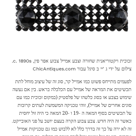
זכוכית ויקטוריאנית שחורה וצבע אמייל צבוע אפר פין, c. 1890s.
צילום על ידי ג 'יי ב סיגל עבור ChicAntiques.com
לפעמים מתייחס פשוט כמו אמייל קר, סוג זה של עיצוב מוחל לתת
תכשיטים את המראה של אמייל עם הכלכלה בראש. בין אם נעשה
שימוש בצבע או בסוג כלשהו של פלסטיק (במקום זכוכית כמו עם
סוגים אחרים של אמייל), זוהי טכניקה המשמשת לעתים קרובות
על תכשיטים בסוף המאה ה -19 ו -20 המאה כי היה זול יחסית
כאשר זה היה חדש. צבע צבוע הקרה בעצם יושב על פני האובייקט.
זה לא ירה על כך זה בדרך כלל לא ללבוש כמו גם טכניקות אמייל