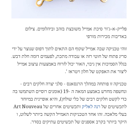
פלייק-א-ג'ור סיכת אמייל משובצת בזהב וביהלומים. צילום
באדיבות מכירות מורפי
זוהי טכניקה שבה אמייל שקוף הם התאים לתוך דפוס שנוצר על ידי
סריג פתוח של חוטי רזה או עבודה מתכת, לפעמים דומה חלת דבש.
בגלל הסמיכות אין גיבוי, האור יכול לזרוח באמצעות עיצוב אמייל
ליצור את האפקט של חלון ויטראז '.
טכניקה זו פותחה במהלך הרנסאנס - סלני יצרה חלקים רבים -
ונחשפה מחדש באמצע המאה ה -19 (אומנים רוסיים השתמשו בה
כדי לקשט חלקים רבים של כלי שולחן), והיא אופיינית במיוחד
לתכשיטים של
רנה לאליק
ותכשיטים אחרים של Art Nouveau
בעלי מלאכה. זהו אחד הטכניקות האמייל הקשה ביותר לשלוט, ו
היקר ביותר בקרב אספנים של תכשיטים עתיקים בסדר.